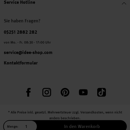
Service Hotline
Sie haben Fragen?
Telefonnummer
05251 2882 282
von Mo. - Fr. 08:30 - 17:00 Uhr
service@idee-shop.com
Kontaktformular
Facebook
Instagram
Pinterest
YouTube
TikTok
* Alle Preise inkl. gesetzl. Mehrwertsteuer zzgl.
Versandkosten
, wenn nicht
anders beschrieben.
** Jede:r Abonnent:in erhält bei erstmaliger Anmeldung für unseren Newsletter
In den Warenkorb
Menge:
einen 10 % Rabatt-Gutschein für unseren Online-Shop.