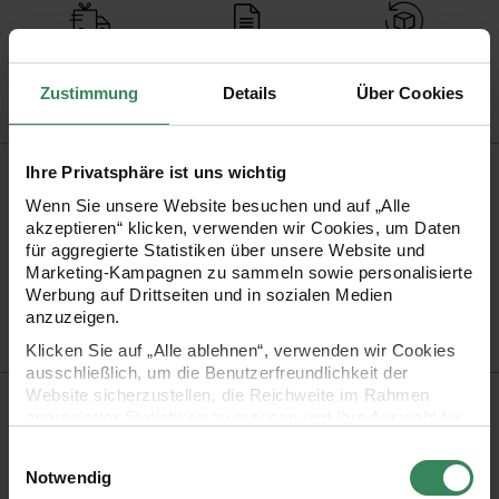
Versand­kosten­frei
Kauf auf Rechnung
Kosten­lose Filial­
ab 34,99 €
rückgabe
Zustimmung
Details
Über Cookies
Produktinformation
Ihre Privatsphäre ist uns wichtig
Wenn Sie unsere Website besuchen und auf „Alle
Stiftspitze
Rundspitze
akzeptieren“ klicken, verwenden wir Cookies, um Daten
für aggregierte Statistiken über unsere Website und
Artikel-Nr.
3000671
Marketing-Kampagnen zu sammeln sowie personalisierte
Bestell-Nr.
346153
Werbung auf Drittseiten und in sozialen Medien
anzuzeigen.
Klicken Sie auf „Alle ablehnen“, verwenden wir Cookies
ausschließlich, um die Benutzerfreundlichkeit der
Website sicherzustellen, die Reichweite im Rahmen
Produktbeschreibung
aggregierter Statistiken zu messen und Ihre Auswahl für
zukünftige Besuche zu speichern.
Beschreiben und markieren Sie mit dem Boardmarker edding
Einwilligungsauswahl
Ihre Einwilligung ist freiwillig und kann jederzeit über den
Notwendig
250 komfortabel Whiteboards.
Link „Cookie-Einstellungen“ im Fußbereich der Seite