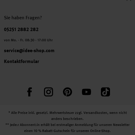
Sie haben Fragen?
Telefonnummer
05251 2882 282
von Mo. - Fr. 08:30 - 17:00 Uhr
service@idee-shop.com
Kontaktformular
Facebook
Instagram
Pinterest
YouTube
TikTok
* Alle Preise inkl. gesetzl. Mehrwertsteuer zzgl.
Versandkosten
, wenn nicht
anders beschrieben.
** Jede:r Abonnent:in erhält bei erstmaliger Anmeldung für unseren Newsletter
einen 10 % Rabatt-Gutschein für unseren Online-Shop.