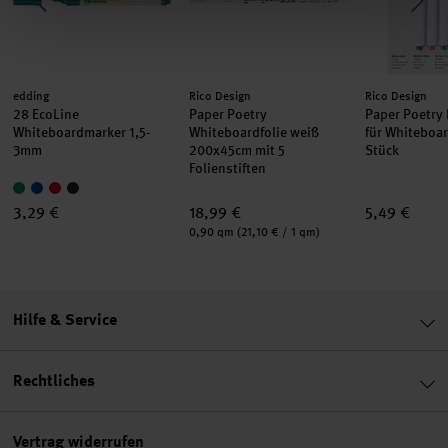
Hersteller:
Hersteller:
Hersteller:
edding
Rico Design
Rico Design
28 EcoLine
Paper Poetry
Paper Poetry 
Whiteboardmarker 1,5-
Whiteboardfolie weiß
für Whiteboar
3mm
200x45cm mit 5
Stück
Folienstiften
3,29 €
18,99 €
5,49 €
Inhalt:
0,90 qm
(21,10 € / 1 qm)
Hilfe & Service
Rechtliches
Vertrag widerrufen