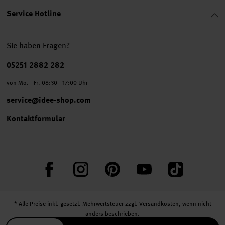
Service Hotline
Sie haben Fragen?
Telefonnummer
05251 2882 282
von Mo. - Fr. 08:30 - 17:00 Uhr
service@idee-shop.com
Kontaktformular
Facebook
Instagram
Pinterest
YouTube
TikTok
* Alle Preise inkl. gesetzl. Mehrwertsteuer zzgl.
Versandkosten
, wenn nicht
anders beschrieben.
** Jede:r Abonnent:in erhält bei erstmaliger Anmeldung für unseren Newsletter