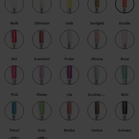
Weiß
Elfenbein
Gelb
Senfgelb
Koralle
Rot
Granatrot
Puder
Altrosa
Rosa
Pink
Flieder
Lila
Dunkles Salbei
Mint
Petrol
Grün
Mokka
Umbra
Schwarz