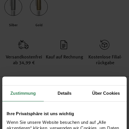
Silber
Gold
Versand­kosten­frei
Kauf auf Rechnung
Kosten­lose Filial­
ab 34,99 €
rückgabe
Produktinformation
Zustimmung
Details
Über Cookies
Artikel-Nr.
08792.81.53
Bestell-Nr.
3284162
Ihre Privatsphäre ist uns wichtig
Wenn Sie unsere Website besuchen und auf „Alle
akzeptieren“ klicken, verwenden wir Cookies, um Daten