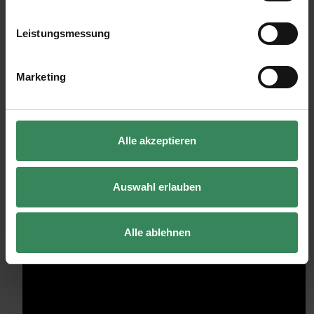
Impressum
Datenschutz
Vertrag widerrufen
Leistungsmessung
Marketing
Youtubebranding ist
Alle akzeptieren
deaktiviert
Auswahl erlauben
Alle ablehnen