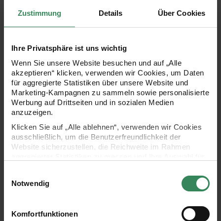
Zustimmung
Details
Über Cookies
Ihre Privatsphäre ist uns wichtig
Wenn Sie unsere Website besuchen und auf „Alle
akzeptieren“ klicken, verwenden wir Cookies, um Daten
für aggregierte Statistiken über unsere Website und
Videotitel erst nach Abspielen
Marketing-Kampagnen zu sammeln sowie personalisierte
(funktioniert nicht mehr)
Werbung auf Drittseiten und in sozialen Medien
anzuzeigen.
Klicken Sie auf „Alle ablehnen“, verwenden wir Cookies
ausschließlich, um die Benutzerfreundlichkeit der
Website sicherzustellen, die Reichweite im Rahmen
aggregierter Statistiken zu messen und Ihre Auswahl für
zukünftige Besuche zu speichern.
Einwilligungsauswahl
Ihre Einwilligung ist freiwillig und kann jederzeit über den
Notwendig
Link „Cookie-Einstellungen“ im Fußbereich der Seite
widerrufen werden. Weitere Informationen zu den
verwendeten Technologien und den Empfängern der
Komfortfunktionen
Daten finden Sie in unserer Datenschutzerklärung.