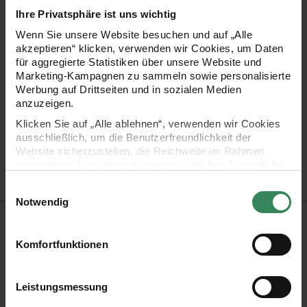
Ihre Privatsphäre ist uns wichtig
Mehr Informationen zu Pflegehinweisen
Wenn Sie unsere Website besuchen und auf „Alle
akzeptieren“ klicken, verwenden wir Cookies, um Daten
für aggregierte Statistiken über unsere Website und
Zertifizierung
Marketing-Kampagnen zu sammeln sowie personalisierte
Werbung auf Drittseiten und in sozialen Medien
anzuzeigen.
Klicken Sie auf „Alle ablehnen“, verwenden wir Cookies
Artikel-Nr.
300005.026
ausschließlich, um die Benutzerfreundlichkeit der
Bestell-Nr.
1897272
Website sicherzustellen, die Reichweite im Rahmen
aggregierter Statistiken zu messen und Ihre Auswahl für
zukünftige Besuche zu speichern.
Einwilligungsauswahl
Ihre Einwilligung ist freiwillig und kann jederzeit über den
Notwendig
Link „Cookie-Einstellungen“ im Fußbereich der Seite
Produktbeschreibung
widerrufen werden. Weitere Informationen zu den
verwendeten Technologien und den Empfängern der
Komfortfunktionen
Cotton Universal ist ein klassisches, nicht mercerisiertes
Daten finden Sie in unserer Datenschutzerklärung.
Baumwollgarn in mittlerer Nadelstärke. Bestens geeignet
Impressum
Datenschutz
Vertrag widerrufen
Leistungsmessung
auch für Topflappen und zum Basteln.