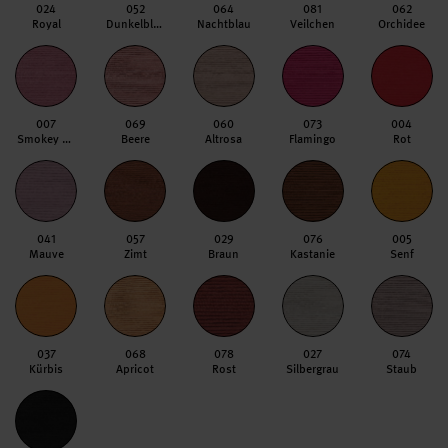
024
052
064
081
062
Royal
Dunkelblau
Nachtblau
Veilchen
Orchidee
007
069
060
073
004
Smokey Berry
Beere
Altrosa
Flamingo
Rot
041
057
029
076
005
Mauve
Zimt
Braun
Kastanie
Senf
037
068
078
027
074
Kürbis
Apricot
Rost
Silbergrau
Staub