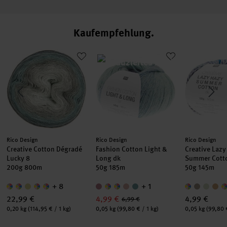
Kaufempfehlung
 dk
Creative Cotton Dégradé Lucky 8
Fashion Cotton Light & Long dk
Creative La
Hersteller:
Hersteller:
Hersteller:
Rico Design
Rico Design
Rico Design
Creative Cotton Dégradé
Fashion Cotton Light &
Creative Lazy
Lucky 8
Long dk
Summer Cott
200g 800m
50g 185m
50g 145m
+ 8
+ 1
22,99 €
4,99 €
4,99 €
6,99 €
Inhalt:
Inhalt:
Inhalt:
0,20 kg
(114,95 € / 1 kg)
0,05 kg
(99,80 € / 1 kg)
0,05 kg
(99,80 €