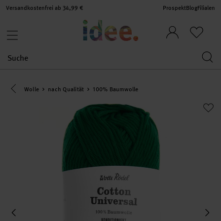
Versandkostenfrei ab 34,99 €
Prospekt
Blog
Filialen
Eine Kategorie zurück navigieren
Wolle
nach Qualität
100% Baumwolle