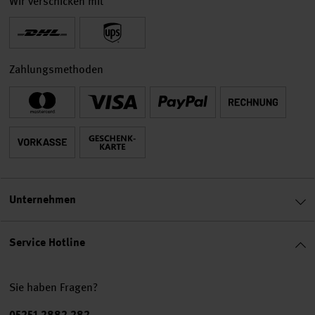
Wir verschicken mit
Zahlungsmethoden
Unternehmen
Service Hotline
Sie haben Fragen?
Telefonnummer
05251 2882 282