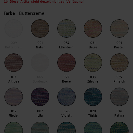
Dieser Artikel steht derzeit nicht zur Verfügung!
Farbe
Buttercreme
009
021
034
031
001
Buttercreme
Natur
Elfenbein
Beige
Pastell
017
005
022
033
035
Altrosa
Bordeaux
Beere
Zitrone
Pfirsich
012
007
028
020
014
Flieder
Lila
Violett
Türkis
Patina