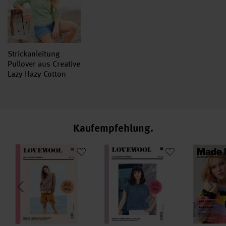
Strickanleitung
Pullover aus Creative
Lazy Hazy Cotton
Summer dk
Kaufempfehlung
 Bambus
Lovewool No. 14 Frühjahr-Sommer
Lovewool No. 12 Frühjahr-Sommer
Made by Me