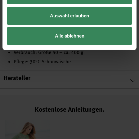
Zusammensetzung: 49% Baumwolle, 46% Polyacryl, 5%
Polyester
Auswahl erlauben
Lauflänge: 145 m / 50 g
Nadelstärke: 4.0
Alle ablehnen
Maschenprobe: 21 Maschen und 28 Reihen = 10 x 10 cm
Verbrauch: Größe 40 = ca. 400 g
Pflege: 30°C Schonwäsche
Hersteller
Kostenlose Anleitungen.