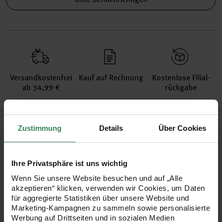
Versand­kosten­frei
Kauf auf Rechnung
Kosten­lose Filial­
ab 34,99 €
rückgabe
Produktinformation
Zustimmung
Details
Über Cookies
Material
49% Baumwolle, 46% Polyacryl, 5% Polyester
Garnstärke
dk
Ihre Privatsphäre ist uns wichtig
Grammatur
50g
Wenn Sie unsere Website besuchen und auf „Alle
Lauflänge in m
145
akzeptieren“ klicken, verwenden wir Cookies, um Daten
für aggregierte Statistiken über unsere Website und
Maschenprobe
21M und 28R = 10x10cm
Marketing-Kampagnen zu sammeln sowie personalisierte
Nadelstärke in mm
4 mm
Werbung auf Drittseiten und in sozialen Medien