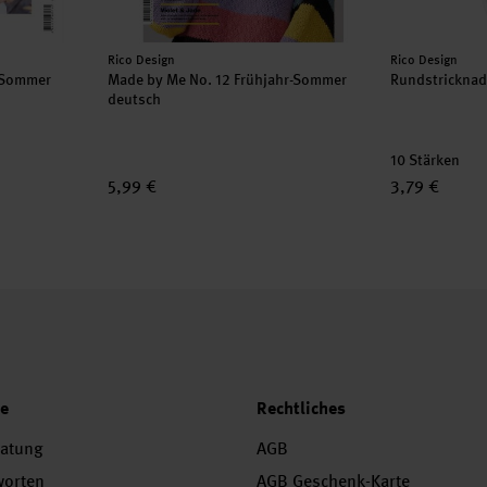
Hersteller:
Hersteller:
Rico Design
Rico Design
r-Sommer
Made by Me No. 12 Frühjahr-Sommer
Rundstrickna
deutsch
10 Stärken
5,99 €
3,79 €
ce
Rechtliches
ratung
AGB
worten
AGB Geschenk-Karte