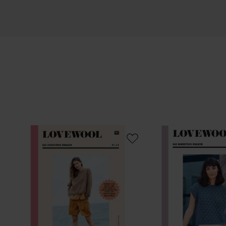
Lovewool No. 14 Frühjahr-Sommer
Lovewool No. 12 Frühj