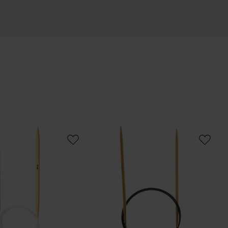
adel 40cm Bambus
Rundstricknadel 80cm Bambus