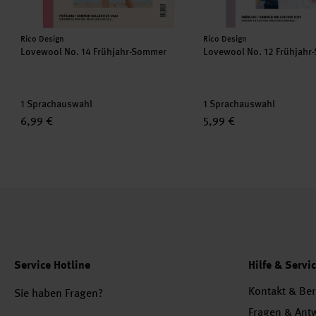
Hersteller:
Hersteller:
Rico Design
Rico Design
Lovewool No. 14 Frühjahr-Sommer
Lovewool No. 12 Frühjah
1 Sprachauswahl
1 Sprachauswahl
6,99 €
5,99 €
Service Hotline
Hilfe & Servi
Kontakt & Be
Sie haben Fragen?
Fragen & Ant