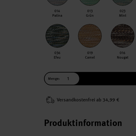
014
013
023
Patina
Grün
Mint
036
019
016
Efeu
Camel
Nougat
Menge:
Versand­kosten­frei ab 34,99 €
Produktinformation