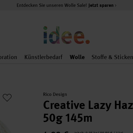
Entdecken Sie unseren Wolle Sale!
Jetzt sparen
oration
Künstlerbedarf
Wolle
Stoffe & Sticke
nMenu
al.openMenu
 general.openMenu
Dekoration general.openMenu
Künstlerbedarf general.
Wolle general.o
Rico Design
Creative Lazy Ha
50g 145m