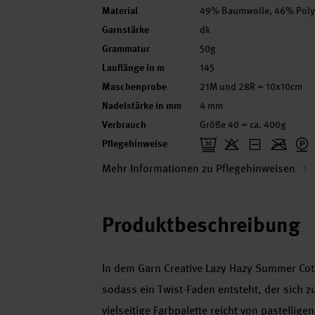
Material
49% Baumwolle, 46% Polya
Garnstärke
dk
Grammatur
50g
Lauflänge in m
145
Maschenprobe
21M und 28R = 10x10cm
Nadelstärke in mm
4 mm
Verbrauch
Größe 40 = ca. 400g
Pflegehinweise
Mehr Informationen zu Pflegehinweisen
Produktbeschreibung
In dem Garn Creative Lazy Hazy Summer Cot
sodass ein Twist-Faden entsteht, der sich z
vielseitige Farbpalette reicht von pastellige