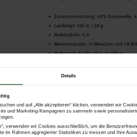
Zusammensetzung: 49% Baumwolle, 46
Lauflänge: 145 m / 50 g
Nadelstärke: 4.0
Maschenprobe: 21 Maschen und 28 Rei
Verbrauch: Größe 40 = ca. 400 g
Pflege: 30°C Schonwäsche
Details
Hersteller
chtig
uchen und auf „Alle akzeptieren“ klicken, verwenden wir Cookie
site und Marketing-Kampagnen zu sammeln sowie personalisierte
zeigen.
en“, verwenden wir Cookies ausschließlich, um die Benutzerfreun
ite im Rahmen aggregierter Statistiken zu messen und Ihre Aus