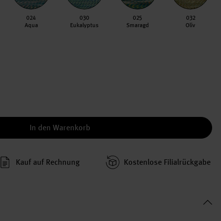
024
030
025
032
Aqua
Eukalyptus
Smaragd
Oliv
In den Warenkorb
Kauf auf Rechnung
Kosten­lose Filial­rückgabe