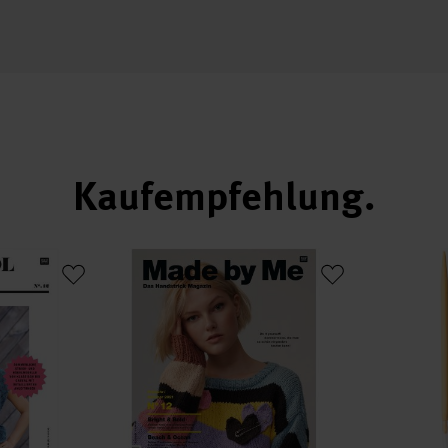
Kaufempfehlung
ahr-Sommer
Made by Me No. 12 Frühjahr-Sommer deutsch
Rundstrickn