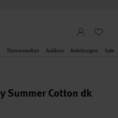
n
Themenwelten
Anlässe
Anleitungen
Sale
openMenu
penMenu
Stoffe & Sticken general.openMenu
Themenwelten general.openMen
Anlässe general.ope
Anleit
S
zy Summer Cotton dk