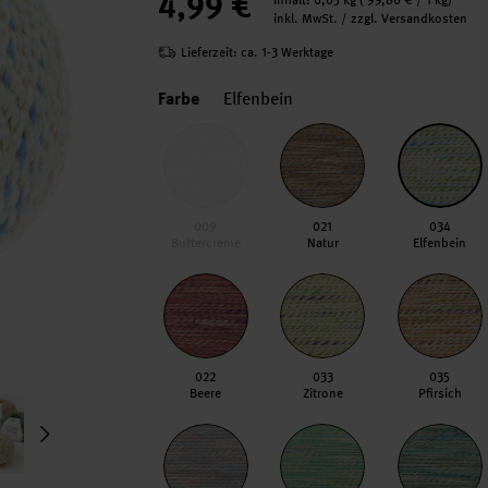
4,99 €
Inhalt:
0,05 kg
(
99,80 €
/ 1 kg)
inkl. MwSt. / zzgl. Versandkosten
Lieferzeit: ca. 1-3 Werktage
Farbe
Elfenbein
009
021
034
Buttercreme
Natur
Elfenbein
022
033
035
Beere
Zitrone
Pfirsich