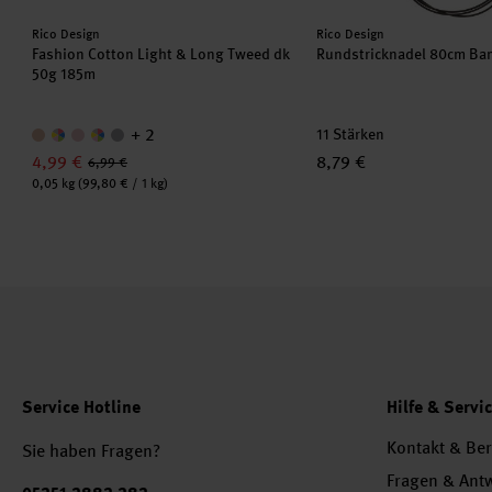
Hersteller:
Hersteller:
Rico Design
Rico Design
Fashion Cotton Light & Long Tweed dk
Rundstricknadel 80cm B
50g 185m
+ 2
11 Stärken
4,99 €
8,79 €
6,99 €
Inhalt:
0,05 kg
(99,80 € / 1 kg)
Service Hotline
Hilfe & Servi
Kontakt & Be
Sie haben Fragen?
Fragen & Ant