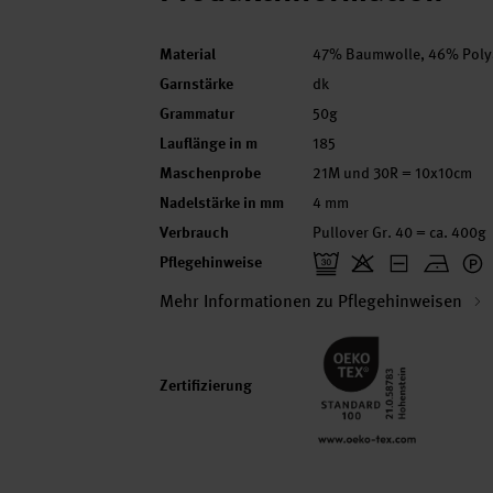
Material
47% Baumwolle, 46% Polya
Garnstärke
dk
Grammatur
50g
Lauflänge in m
185
Maschenprobe
21M und 30R = 10x10cm
Nadelstärke in mm
4 mm
Verbrauch
Pullover Gr. 40 = ca. 400g
Pflegehinweise
Mehr Informationen zu Pflegehinweisen
Zertifizierung