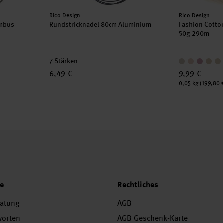
Hersteller:
Hersteller:
Rico Design
Rico Design
ambus
Rundstricknadel 80cm Aluminium
Fashion Cotto
50g 290m
7 Stärken
6,49 €
9,99 €
Inhalt:
0,05 kg
(199,80 €
ce
Rechtliches
ratung
AGB
worten
AGB Geschenk-Karte