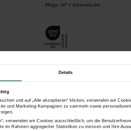
- Pflege: 30° C Schonwäsche
Hersteller
Details
chtig
uchen und auf „Alle akzeptieren“ klicken, verwenden wir Cookie
site und Marketing-Kampagnen zu sammeln sowie personalisierte
zeigen.
en“, verwenden wir Cookies ausschließlich, um die Benutzerfreun
ite im Rahmen aggregierter Statistiken zu messen und Ihre Aus