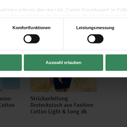
lig und kann jederzeit über den Link „Cookie-Einstellungen“ im Fuß
en zu den verwendeten Technologien und den Empfängern der Dat
Komfortfunktionen
Leistungsmessung
Vertrag widerrufen
Auswahl erlauben
mono-
Strickanleitung
Cotton
Dreieckstuch aus Fashion
Cotton Light & Long dk