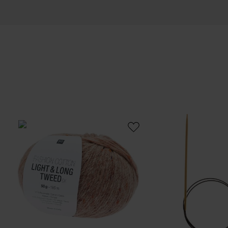
Fashion Cotton Light & Long Tweed dk
Rundstricknadel 80cm