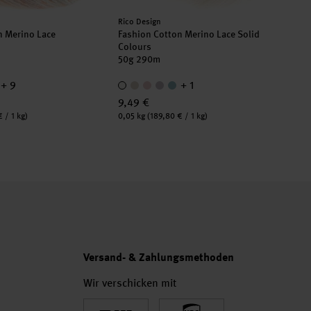
Hersteller:
Rico Design
n Merino Lace
Fashion Cotton Merino Lace Solid
Colours
50g 290m
+ 9
+ 1
9,49 €
Inhalt:
 / 1 kg)
0,05 kg
(189,80 € / 1 kg)
Versand- & Zahlungsmethoden
Wir verschicken mit