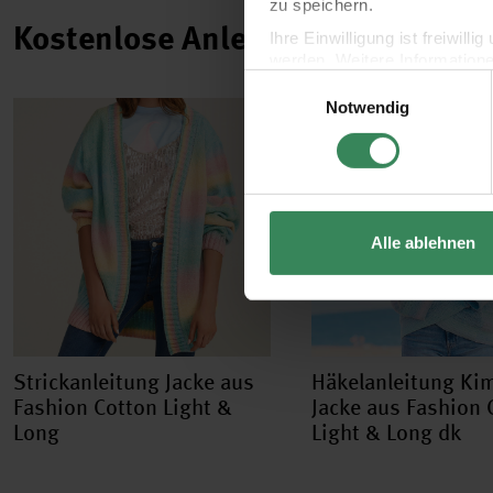
zu speichern.
Kostenlose Anleitungen.
Ihre Einwilligung ist freiwil
werden. Weitere Information
Einwilligungsauswahl
Datenschutzerklärung.
Notwendig
Impressum
Datenschutz
Alle ablehnen
Strickanleitung Jacke aus
Häkelanleitung Ki
Fashion Cotton Light &
Jacke aus Fashion 
Long
Light & Long dk