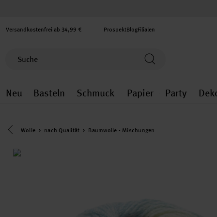
Versandkostenfrei ab 34,99 €
Prospekt
Blog
Filialen
Neu
Basteln
Schmuck
Papier
Party
Dek
Neu general.openMenu
Basteln general.openMenu
Schmuck general.ope
Papier gener
Party
Eine Kategorie zurück navigieren
Wolle
nach Qualität
Baumwolle - Mischungen