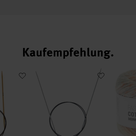
Kaufempfehlung
 Bambus
Rundstricknadel 80cm Aluminium
Fashion Cott