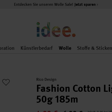
Entdecken Sie unseren Wolle Sale!
Jetzt sparen
oration
Künstlerbedarf
Wolle
Stoffe & Sticke
nMenu
al.openMenu
 general.openMenu
Dekoration general.openMenu
Künstlerbedarf general.
Wolle general.o
Rico Design
Fashion Cotton L
50g 185m