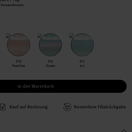
9,80 €
/ 1 kg)
l. Versandkosten
013
015
011
Peaches
Ocean
Icy
In den Warenkorb
Kauf auf Rechnung
Kosten­lose Filial­rückgabe