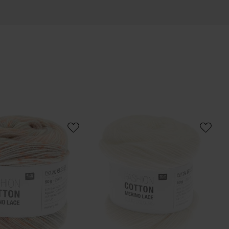
on Merino Lace
Fashion Cotton Merino Lace Solid Colour