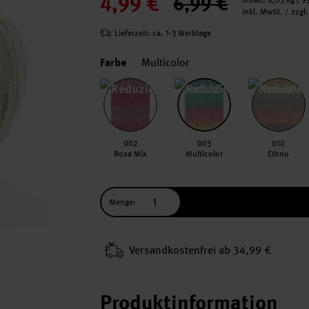
4,99 €
6,99 €
Inhalt:
0,05 kg
(
9
inkl. MwSt. / zzg
Lieferzeit: ca. 1-3 Werktage
Farbe
Multicolor
002
003
010
Rosa Mix
Multicolor
Ethno
Menge:
Versand­kosten­frei ab 34,99 €
Produktinformation