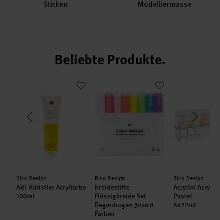
Sticken
Modelliermasse
Beliebte Produkte.
rund schwarz-weiß ca. 165 Stück
ART Künstler Acrylfarbe 100ml
Kreidestifte Flüssigkreide Set Reg
Acrylini Acryl
Hersteller:
Hersteller:
Hersteller:
Rico Design
Rico Design
Rico Design
nd
ART Künstler Acrylfarbe
Kreidestifte
Acrylini Acrylfa
100ml
Flüssigkreide Set
Pastel
Regenbogen 3mm 8
6x22ml
Farben