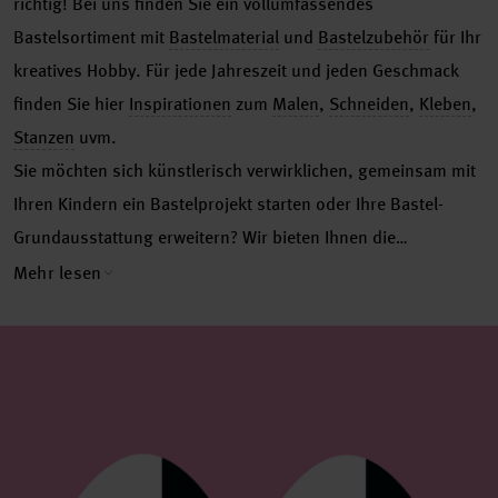
richtig! Bei uns finden Sie ein vollumfassendes
Bastelsortiment mit
Bastelmaterial
und
Bastelzubehör
für Ihr
kreatives Hobby. Für jede Jahreszeit und jeden Geschmack
finden Sie hier
Inspirationen
zum
Malen
,
Schneiden
,
Kleben
,
Stanzen
uvm.
Sie möchten sich künstlerisch verwirklichen, gemeinsam mit
Ihren Kindern ein Bastelprojekt starten oder Ihre Bastel-
Grundausstattung erweitern? Wir bieten Ihnen die
unterschiedlichsten Materialien und Zubehör für alle
Mehr lesen
speziellen Basteltechniken. Von
Papeterie
und
Bastelfarben
über
Wolle
und
Künstlermaterial
bis hin zu passender
Literatur,
kostenlosen Anleitungen
, neuen Inspirationen und
vielseitigen Tipps und Tricks - Stöbern Sie einfach drauflos
und entdecken Sie in unserem Bastelshop alles, was Sie für
Ihr nächstes Bastel- oder Handarbeitsprojekt brauchen. Oder