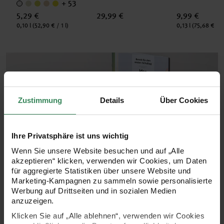
+ 53
5,29 €
29,99 €
9,99 €
Inhalt:
Inhalt:
0,10 l
(52,90 € / 1 l)
0,13 l
(75,68 € / 1 
Zustimmung
Details
Über Cookies
Ihre Privatsphäre ist uns wichtig
Aktuelles
Wenn Sie unsere Website besuchen und auf „Alle
Prospekt.
akzeptieren“ klicken, verwenden wir Cookies, um Daten
für aggregierte Statistiken über unsere Website und
Marketing-Kampagnen zu sammeln sowie personalisierte
Werbung auf Drittseiten und in sozialen Medien
anzuzeigen.
Klicken Sie auf „Alle ablehnen“, verwenden wir Cookies