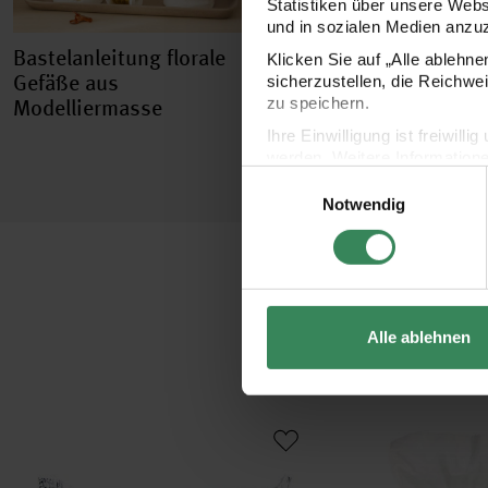
Statistiken über unsere Web
und in sozialen Medien anzu
Bastelanleitung florale
Bastelanleitung
Klicken Sie auf „Alle ablehn
Gefäße aus
Schmuckschalen u
sicherzustellen, die Reichwe
zu speichern.
Modelliermasse
Kettenanhänger au
Modelliermasse
Ihre Einwilligung ist freiwil
werden. Weitere Information
Einwilligungsauswahl
Datenschutzerklärung.
Notwendig
Impressum
Datenschutz
Alle ablehnen
Modelliermasse extra leicht lufttrocknend weiß 160g
Modellierbinde 4,7m