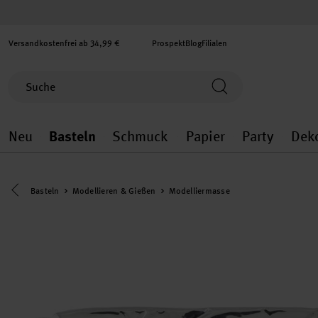
Versandkostenfrei ab 34,99 €
Prospekt
Blog
Filialen
Neu
Basteln
Schmuck
Papier
Party
Dek
Neu general.openMenu
Basteln general.openMenu
Schmuck general.ope
Papier gener
Party
Eine Kategorie zurück navigieren
Basteln
Modellieren & Gießen
Modelliermasse