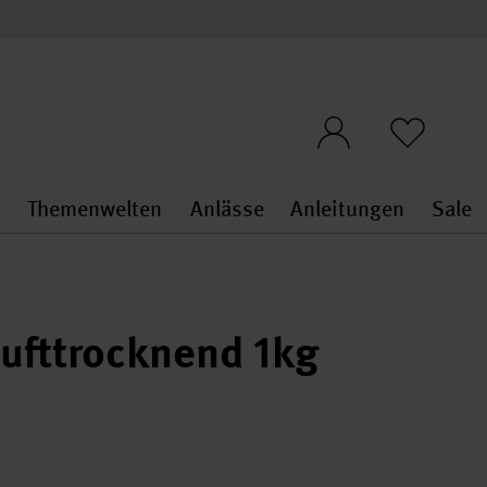
n
Themenwelten
Anlässe
Anleitungen
Sale
openMenu
penMenu
Stoffe & Sticken general.openMenu
Themenwelten general.openMen
Anlässe general.ope
Anleit
S
ufttrocknend 1kg