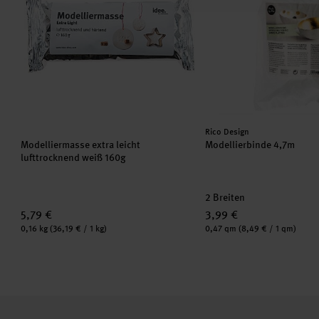
Hersteller:
Rico Design
Modelliermasse extra leicht
Modellierbinde 4,7m
lufttrocknend weiß 160g
2 Breiten
5,79 €
3,99 €
Inhalt:
Inhalt:
0,16 kg
(36,19 € / 1 kg)
0,47 qm
(8,49 € / 1 qm)