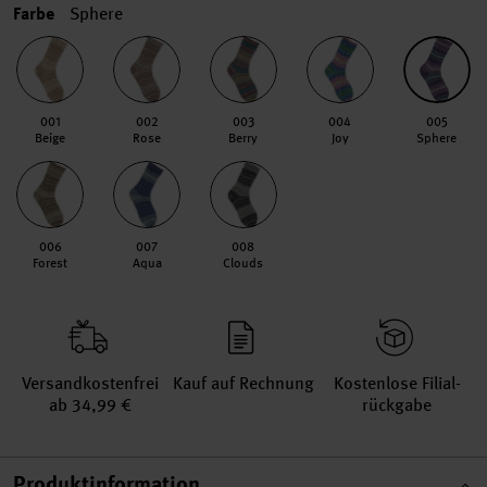
Farbe
Sphere
001
002
003
004
005
Beige
Rose
Berry
Joy
Sphere
006
007
008
Forest
Aqua
Clouds
Versand­kosten­frei
Kauf auf Rechnung
Kosten­lose Filial­
ab 34,99 €
rückgabe
Produktinformation