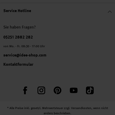
Service Hotline
Sie haben Fragen?
Telefonnummer
05251 2882 282
von Mo. - Fr. 08:30 - 17:00 Uhr
service@idee-shop.com
Kontaktformular
Facebook
Instagram
Pinterest
YouTube
TikTok
* Alle Preise inkl. gesetzl. Mehrwertsteuer zzgl.
Versandkosten
, wenn nicht
anders beschrieben.