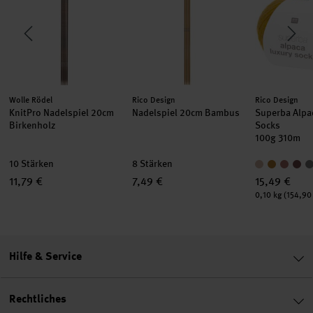
Hersteller:
Hersteller:
Hersteller:
Wolle Rödel
Rico Design
Rico Design
KnitPro Nadelspiel 20cm
Nadelspiel 20cm Bambus
Superba Alpa
Birkenholz
Socks
100g 310m
10 Stärken
8 Stärken
11,79 €
7,49 €
15,49 €
Inhalt:
0,10 kg
(154,90 
Hilfe & Service
Rechtliches