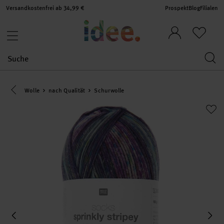
Versandkostenfrei ab 34,99 €
Prospekt
Blog
Filialen
Eine Kategorie zurück navigieren
Wolle
nach Qualität
Schurwolle