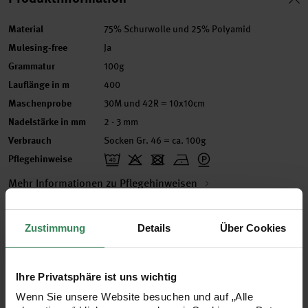
Material
75% Schurwolle und 25% Polyamid
Mulesing-free
Ja
Grammatur
100g
Lauflänge in m
400
Maschenprobe
30M und 42R = 10x10cm
Nadelstärke in mm
2 - 3 mm
Verbrauch
Socken Gr. 46 = ca. 100g
Pflegehinweise
Mehr Informationen zu Pflegehinweisen
Zustimmung
Details
Über Cookies
Zertifizierung
Ihre Privatsphäre ist uns wichtig
Artikel-Nr.
383364.005
Wenn Sie unsere Website besuchen und auf „Alle