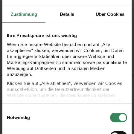
Die Bambus-Nadeln von Rico Design sind bei vielen Strickern
sehr beliebt. Sie zeichnen sich durch eine glatte Oberfläche
Zustimmung
Details
Über Cookies
und perfekt geformte Spitze aus. Das Stricken wird dadurch
noch einfacher. Das Nadelspiel enthält fünf Nadeln.
Ihre Privatsphäre ist uns wichtig
•
verschiedene Stärken zur Auswahl
Wenn Sie unsere Website besuchen und auf „Alle
•
Nadelspiel mit 5 Nadeln
akzeptieren“ klicken, verwenden wir Cookies, um Daten
für aggregierte Statistiken über unsere Website und
•
Länge der Nadeln: 20 cm
Marketing-Kampagnen zu sammeln sowie personalisierte
•
Material: Bambus
Werbung auf Drittseiten und in sozialen Medien
anzuzeigen.
Hersteller
Klicken Sie auf „Alle ablehnen“, verwenden wir Cookies
ausschließlich, um die Benutzerfreundlichkeit der
Website sicherzustellen, die Reichweite im Rahmen
aggregierter Statistiken zu messen und Ihre Auswahl für
zukünftige Besuche zu speichern.
Einwilligungsauswahl
Kostenlose Anleitungen.
Ihre Einwilligung ist freiwillig und kann jederzeit über den
Notwendig
Link „Cookie-Einstellungen“ im Fußbereich der Seite
widerrufen werden. Weitere Informationen zu den