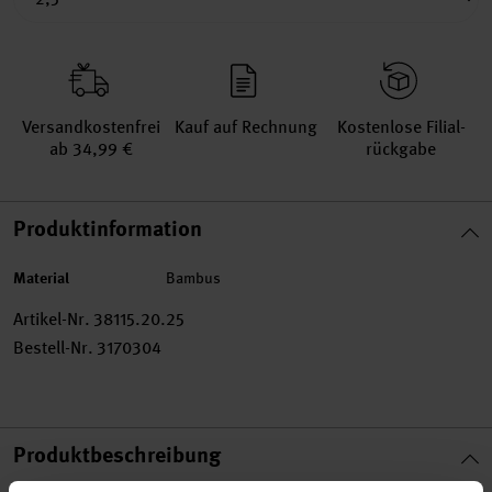
Versand­kosten­frei
Kauf auf Rechnung
Kosten­lose Filial­
ab 34,99 €
rückgabe
Produktinformation
Material
Bambus
Artikel-Nr.
38115.20.25
Bestell-Nr.
3170304
Produktbeschreibung