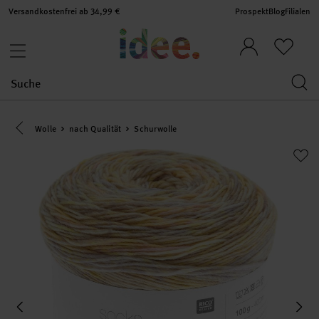
Versandkostenfrei ab 34,99 €
Prospekt
Blog
Filialen
Eine Kategorie zurück navigieren
Wolle
nach Qualität
Schurwolle