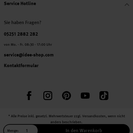
Service Hotline
Sie haben Fragen?
Telefonnummer
05251 2882 282
von Mo. - Fr. 08:30 - 17:00 Uhr
service@idee-shop.com
Kontaktformular
Facebook
Instagram
Pinterest
YouTube
TikTok
* Alle Preise inkl. gesetzl. Mehrwertsteuer zzgl.
Versandkosten
, wenn nicht
anders beschrieben.
** Jede:r Abonnent:in erhält bei erstmaliger Anmeldung für unseren Newsletter
In den Warenkorb
Menge: