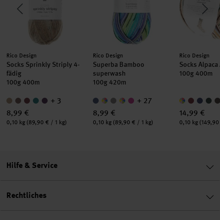
Hersteller:
Hersteller:
Hersteller:
Rico Design
Rico Design
Rico Design
Socks Sprinkly Striply 4-
Superba Bamboo
Socks Alpaca 
fädig
superwash
100g 400m
100g 400m
100g 420m
+ 3
+ 27
8,99 €
8,99 €
14,99 €
Inhalt:
Inhalt:
Inhalt:
0,10 kg
(89,90 € / 1 kg)
0,10 kg
(89,90 € / 1 kg)
0,10 kg
(149,90 
Hilfe & Service
Rechtliches