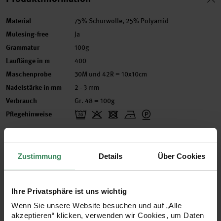
Material
75% Schurwolle, 25% Polyamid
Mulesing-free
Ja
Grammatur
100g
Lauflänge in m
400
Maschenprobe
30M und 42R = 10x10cm
Nadelstärke in mm
2 - 3 mm
Verbrauch
Gr. 48 = 100g
Pflegehinweise
Mehr Informationen zu Pflegehinweisen
Zustimmung
Details
Über Cookies
Zertifizierung
Ihre Privatsphäre ist uns wichtig
Wenn Sie unsere Website besuchen und auf „Alle
Artikel-Nr.
383391.007
akzeptieren“ klicken, verwenden wir Cookies, um Daten