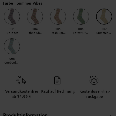
Farbe
Summer Vibes
001
004
005
006
007
FunTones
Ethno Shades
Fresh Spring
Forest Greens
Summer Vibes
008
Cool Colours
Versand­kosten­frei
Kauf auf Rechnung
Kosten­lose Filial­
ab 34,99 €
rückgabe
Produktinformation