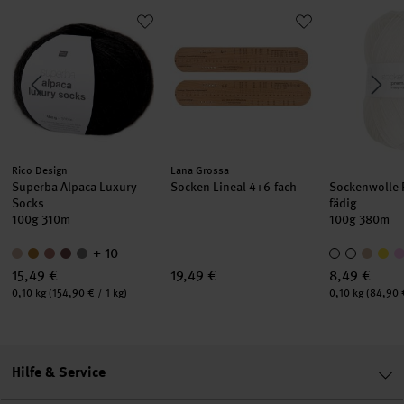
nium
Superba Alpaca Luxury Socks
Socken Lineal 4+6-fach
Sockenwolle
Hersteller:
Hersteller:
Rico Design
Lana Grossa
Superba Alpaca Luxury
Socken Lineal 4+6-fach
Sockenwolle 
Socks
fädig
100g 310m
100g 380m
+ 10
15,49 €
19,49 €
8,49 €
Inhalt:
Inhalt:
0,10 kg
(154,90 € / 1 kg)
0,10 kg
(84,90 €
Hilfe & Service