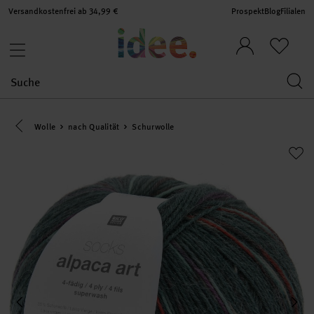
Versandkostenfrei ab 34,99 €
Prospekt
Blog
Filialen
Eine Kategorie zurück navigieren
Wolle
nach Qualität
Schurwolle