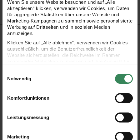
Bestell-Nr.
3608999
Wenn Sie unsere Website besuchen und auf „Alle
akzeptieren“ klicken, verwenden wir Cookies, um Daten
für aggregierte Statistiken über unsere Website und
Marketing-Kampagnen zu sammeln sowie personalisierte
Werbung auf Drittseiten und in sozialen Medien
Produktbeschreibung
anzuzeigen.
Klicken Sie auf „Alle ablehnen“, verwenden wir Cookies
Das Garn Socks Alpaca Art ist ein besonders hochwertiges
ausschließlich, um die Benutzerfreundlichkeit der
Website sicherzustellen, die Reichweite im Rahmen
Sockengarn aus einer Schurwollmischung mit Alpaka-Anteil.
aggregierter Statistiken zu messen und Ihre Auswahl für
Das Garn ist ideal für superweiche selbstgestrickte Socken
zukünftige Besuche zu speichern.
Einwilligungsauswahl
und zeigt harmonische Farbverläufe.
Ihre Einwilligung ist freiwillig und kann jederzeit über den
Notwendig
Link „Cookie-Einstellungen“ im Fußbereich der Seite
widerrufen werden. Weitere Informationen zu den
verwendeten Technologien und den Empfängern der
Komfortfunktionen
- Zusammensetzung: 55% Schurwolle, 25% Polyamid, 20%
Daten finden Sie in unserer Datenschutzerklärung.
Alpaka
Impressum
Datenschutz
Vertrag widerrufen
Leistungsmessung
- Lauflänge: 400m / 100g
Marketing
- Nadelstärke: 2.0 - 3.0