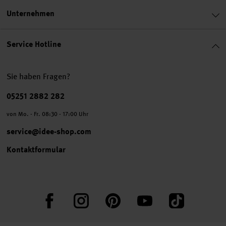
Unternehmen
Service Hotline
Sie haben Fragen?
Telefonnummer
05251 2882 282
von Mo. - Fr. 08:30 - 17:00 Uhr
service@idee-shop.com
Kontaktformular
Facebook
Instagram
Pinterest
YouTube
TikTok