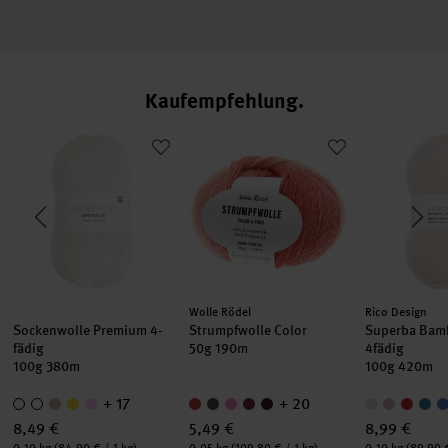
Kaufempfehlung
us
Sockenwolle Premium 4-fädig
Strumpfwolle Color
Superba Ba
Hersteller:
Hersteller:
Wolle Rödel
Rico Design
Sockenwolle Premium 4-
Strumpfwolle Color
Superba Bam
fädig
50g 190m
4fädig
100g 380m
100g 420m
+ 17
+ 20
8,49 €
5,49 €
8,99 €
Inhalt:
Inhalt:
Inhalt:
0,10 kg
(84,90 € / 1 kg)
0,05 kg
(109,80 € / 1 kg)
0,10 kg
(89,90 €