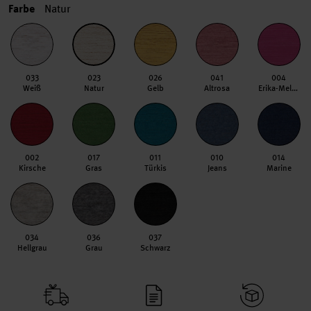
Farbe
Natur
033
023
026
041
004
Weiß
Natur
Gelb
Altrosa
Erika-Melange
002
017
011
010
014
Kirsche
Gras
Türkis
Jeans
Marine
034
036
037
Hellgrau
Grau
Schwarz