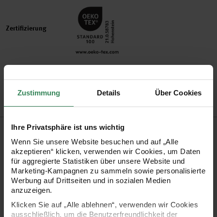
Zertifizierung
Artikel-Nr.
300060.023
Bestell-Nr.
1900231
Zustimmung
Details
Über Cookies
Produktbeschreibung
Ihre Privatsphäre ist uns wichtig
Wenn Sie unsere Website besuchen und auf „Alle
akzeptieren“ klicken, verwenden wir Cookies, um Daten
Die Strumpfwolle Classic ist ein seit vielen Jahren bewährtes
für aggregierte Statistiken über unsere Website und
4-fädiges Strumpfgarn in modischen als auch klassischen
Marketing-Kampagnen zu sammeln sowie personalisierte
Werbung auf Drittseiten und in sozialen Medien
Farben. Das Garn eignet sich neben Strümpfen auf für alle
anzuzeigen.
feinen Strick-und Häkelarbeiten, ist sehr strapazierfähig,
Klicken Sie auf „Alle ablehnen“, verwenden wir Cookies
formstabil, filzfrei und bei Niedrigtemperatur auch
ausschließlich, um die Benutzerfreundlichkeit der