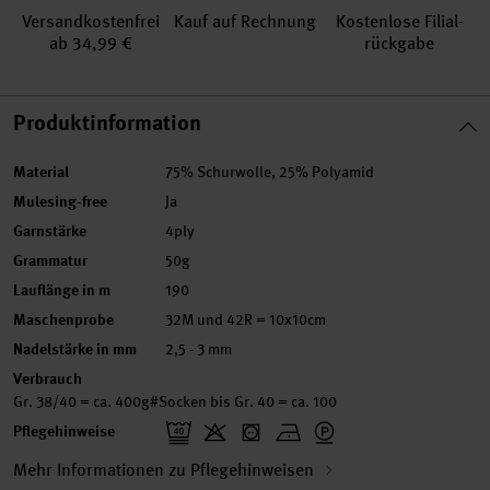
Versand­kosten­frei
Kauf auf Rechnung
Kosten­lose Filial­
ab 34,99 €
rückgabe
Produktinformation
Material
75% Schurwolle, 25% Polyamid
Mulesing-free
Ja
Garnstärke
4ply
Grammatur
50g
Lauflänge in m
190
Maschenprobe
32M und 42R = 10x10cm
Nadelstärke in mm
2,5 - 3 mm
Verbrauch
Gr. 38/40 = ca. 400g#Socken bis Gr. 40 = ca. 100
Pflegehinweise
Mehr Informationen zu Pflegehinweisen