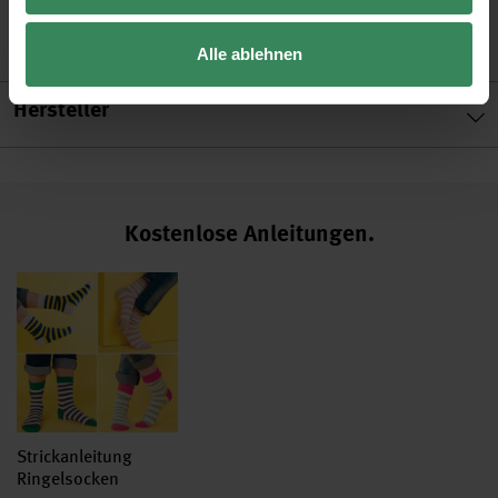
Alle ablehnen
Hersteller
Kostenlose Anleitungen.
Strickanleitung
Ringelsocken