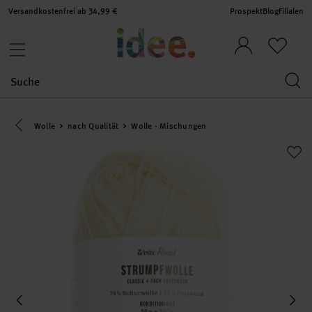
Versandkostenfrei ab 34,99 €
Prospekt
Blog
Filialen
Eine Kategorie zurück navigieren
Wolle
nach Qualität
Wolle - Mischungen