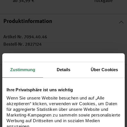
ab 34,99 €
rückgabe
Produktinformation
Artikel-Nr.
7094.40.46
Bestell-Nr.
2827124
Zustimmung
Details
Über Cookies
Produktbeschreibung
Polarisperlen faszinieren durch ihre matte Optik und sind
Ihre Privatsphäre ist uns wichtig
vielseitig einsetzbar. Gestalten Sie Ketten, Armbänder oder
Wenn Sie unsere Website besuchen und auf „Alle
sogar Ringe mit den vielen verschiedenen Formen und
akzeptieren“ klicken, verwenden wir Cookies, um Daten
für aggregierte Statistiken über unsere Website und
Größen der Polarisperlen.
Marketing-Kampagnen zu sammeln sowie personalisierte
Werbung auf Drittseiten und in sozialen Medien
anzuzeigen.