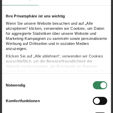
Produktinformation
Ihre Privatsphäre ist uns wichtig
Material
100% Polyester
Wenn Sie unsere Website besuchen und auf „Alle
Artikel-Nr.
400482
akzeptieren“ klicken, verwenden wir Cookies, um Daten
für aggregierte Statistiken über unsere Website und
Bestell-Nr.
3545942
Marketing-Kampagnen zu sammeln sowie personalisierte
Werbung auf Drittseiten und in sozialen Medien
anzuzeigen.
Klicken Sie auf „Alle ablehnen“, verwenden wir Cookies
Produktbeschreibung
ausschließlich, um die Benutzerfreundlichkeit der
Website sicherzustellen, die Reichweite im Rahmen
Verleihen Sie Ihren Geschenken und Dekorationen durch das
aggregierter Statistiken zu messen und Ihre Auswahl für
zukünftige Besuche zu speichern.
vielseitig verwendbare Webband eine persönliche Note.
Einwilligungsauswahl
Ihre Einwilligung ist freiwillig und kann jederzeit über den
Notwendig
Link „Cookie-Einstellungen“ im Fußbereich der Seite
widerrufen werden. Weitere Informationen zu den
Cooles Band mit vielen Verwendungsmöglichkeiten
verwendeten Technologien und den Empfängern der
Komfortfunktionen
Maße: 58mm breit
Daten finden Sie in unserer Datenschutzerklärung.
Länge: 3m auf der Rolle
Impressum
Datenschutz
Vertrag widerrufen