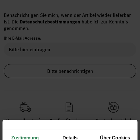
Benachrichtigen Sie mich, wenn der Artikel wieder lieferbar
ist.
Die
Datenschutzbestimmungen
habe ich zur Kenntnis
genommen.
Ihre E-Mail Adresse:
Bitte benachrichtigen
Versand­kosten­frei
Kauf auf Rechnung
Kosten­lose Filial­
ab 34,99 €
rückgabe
Zustimmung
Details
Über Cookies