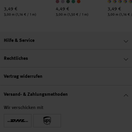
3,49 €
4,49 €
3,49 €
Inhalt:
Inhalt:
Inhalt:
3,00 m
(1,16 € / 1 m)
3,00 m
(1,50 € / 1 m)
3,00 m
(1,16 € 
Hilfe & Service
Rechtliches
Vertrag widerrufen
Versand- & Zahlungsmethoden
Wir verschicken mit