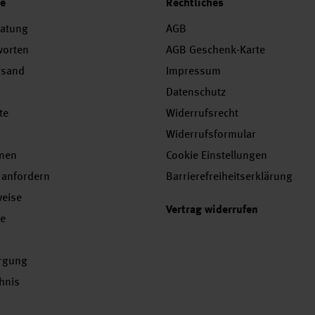
ce
Rechtliches
ratung
AGB
worten
AGB Geschenk-Karte
rsand
Impressum
Datenschutz
te
Widerrufsrecht
Widerrufsformular
onen
Cookie Einstellungen
 anfordern
Barrierefreiheitserklärung
weise
Vertrag widerrufen
se
orgung
chnis