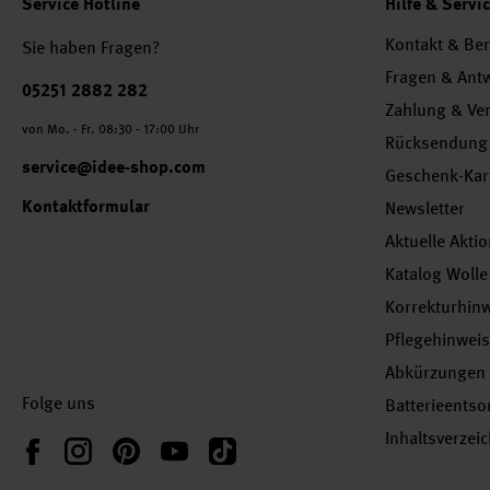
Service Hotline
Hilfe & Servi
Kontakt & Be
Sie haben Fragen?
Fragen & Ant
Telefonnummer
05251 2882 282
Zahlung & Ve
von Mo. - Fr. 08:30 - 17:00 Uhr
Rücksendung
service@idee-shop.com
Geschenk-Kar
Kontaktformular
Newsletter
Aktuelle Akti
Katalog Wolle
Korrekturhin
Pflegehinwei
Abkürzungen
Folge uns
Batterieents
Inhaltsverzei
Instagram
Pinterest
YouTube
TikTok
Facebook