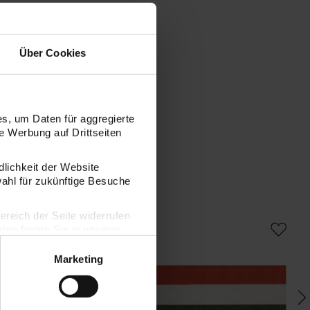
Über Cookies
s, um Daten für aggregierte
 Werbung auf Drittseiten
dlichkeit der Website
wahl für zukünftige Besuche
bereich der Seite widerrufen
 Satinband Streifen 16mm 3m
Paper Poetry Webband Streifen 38mm 3
Pa
en finden Sie in unserer
Marketing