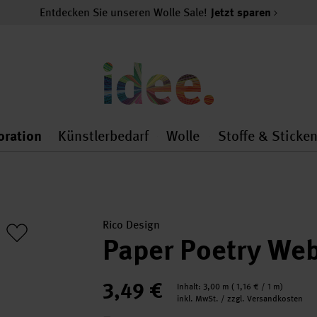
Entdecken Sie unseren Wolle Sale!
Jetzt sparen
oration
Künstlerbedarf
Wolle
Stoffe & Sticke
nMenu
al.openMenu
 general.openMenu
Dekoration general.openMenu
Künstlerbedarf general.
Wolle general.o
Rico Design
Paper Poetry We
3,49 €
Inhalt:
3,00 m
(
1,16 €
/ 1 m)
inkl. MwSt. / zzgl. Versandkosten