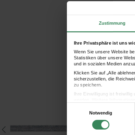
Zustimmung
Ihre Privatsphäre ist uns wi
Wenn Sie unsere Website bes
Statistiken über unsere Web
und in sozialen Medien anzu
Klicken Sie auf „Alle ablehn
sicherzustellen, die Reichwe
zu speichern.
Ihre Einwilligung ist freiwil
58mm 3m rot/neon rot
Paper Poetry Glitzerband 10mm 3m
Paper Poetry Satinban
werden. Weitere Information
Einwilligungsauswahl
Datenschutzerklärung.
Notwendig
Impressum
Datenschutz