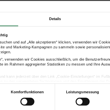
Details
chtig
uchen und auf „Alle akzeptieren“ klicken, verwenden wir Cookie
site und Marketing-Kampagnen zu sammeln sowie personalisierte
zeigen.
Kaufempfehlung
en“, verwenden wir Cookies ausschließlich, um die Benutzerfreun
ite im Rahmen aggregierter Statistiken zu messen und Ihre Aus
lig und kann jederzeit über den Link „Cookie-Einstellungen“ im Fuß
d Streifen 38mm 3m
Paper Poetry Satinband Streifen 25mm 3m
Paper Poetry
en zu den verwendeten Technologien und den Empfängern der Dat
Komfortfunktionen
Leistungsmessung
Vertrag widerrufen