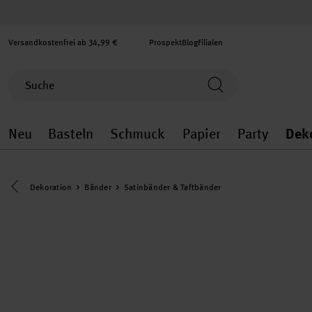
Versandkostenfrei ab 34,99 €
Prospekt
Blog
Filialen
Neu
Basteln
Schmuck
Papier
Party
Dek
Neu general.openMenu
Basteln general.openMenu
Schmuck general.ope
Papier gener
Party
Eine Kategorie zurück navigieren
Dekoration
Bänder
Satinbänder & Taftbänder