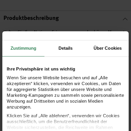
Produktbeschreibung
Halten Sie Ihre Notizen, Erinnerungen und schönen Momente
mit den schillernden Metallic-Tapes sorgsam fest. Kleben Sie
Zustimmung
Details
Über Cookies
persönliche Dinge, wie z.B. Einladungen oder Kinokarten mit
Hilfe der Tapes überall hin. Die schimmernde Oberfläche
macht die Tapes zum perfekten Werkzeug für individuell
Ihre Privatsphäre ist uns wichtig
gestaltete Karten, Scrapbooking-Arbeiten, Fotobücher, Notiz-
Wenn Sie unsere Website besuchen und auf „Alle
akzeptieren“ klicken, verwenden wir Cookies, um Daten
und Skizzenbücher, Briefe, Kalender und Co.!
für aggregierte Statistiken über unsere Website und
Marketing-Kampagnen zu sammeln sowie personalisierte
Werbung auf Drittseiten und in sozialen Medien
Tapes in Metallic-Farben im 2er-Set
anzuzeigen.
für alle glatten Oberflächen geeignet
Klicken Sie auf „Alle ablehnen“, verwenden wir Cookies
selbstklebend und wieder ablösbar
ausschließlich, um die Benutzerfreundlichkeit der
Website sicherzustellen, die Reichweite im Rahmen
Breite: 5 mm, 10 Meter auf der Rolle