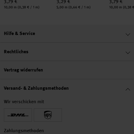
3,79 €
3,29 €
3,79 €
Inhalt:
Inhalt:
Inhalt:
10,00 m
(0,38 € / 1 m)
5,00 m
(0,66 € / 1 m)
10,00 m
(0,38 €
Hilfe & Service
Rechtliches
Vertrag widerrufen
Versand- & Zahlungsmethoden
Wir verschicken mit
Zahlungsmethoden