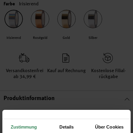
Farbe
Irisierend
Irisierend
Roségold
Gold
Silber
Versand­kosten­frei
Kauf auf Rechnung
Kosten­lose Filial­
ab 34,99 €
rückgabe
Produktinformation
Artikel-Nr.
99001.21.39
Bestell-Nr.
3313855
Zustimmung
Details
Über Cookies