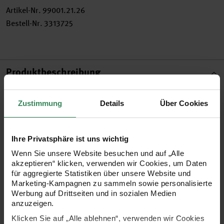
Artikel-Nr.
99001.21.26
Bestell-Nr.
3313725
Produktbeschreibung
Halten Sie Ihre Notizen, Erinnerungen und schönen Momente
Zustimmung
Details
Über Cookies
mit den bunten Tapes sorgsam fest. Kleben Sie persönliche
Dinge, wie z.B. Einladungen oder Kinokarten mit Hilfe der
Ihre Privatsphäre ist uns wichtig
bunten Tapes überall hin. Gestaltet werden können Karten,
Wenn Sie unsere Website besuchen und auf „Alle
Scrapbooking-Arbeiten, Fotobücher, Notiz- und
akzeptieren“ klicken, verwenden wir Cookies, um Daten
Skizzenbücher, Briefe und Kalender.
für aggregierte Statistiken über unsere Website und
Marketing-Kampagnen zu sammeln sowie personalisierte
Werbung auf Drittseiten und in sozialen Medien
Washi Tape, einfarbig
anzuzeigen.
für alle glatten Oberflächen geeignet
Klicken Sie auf „Alle ablehnen“, verwenden wir Cookies