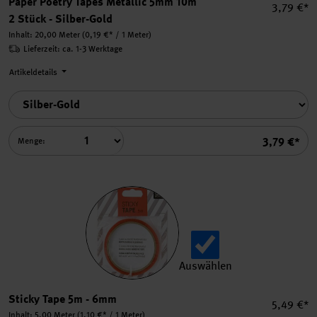
Paper Poetry Tapes Metallic 5mm 10m
Einzelpre
3,79 €*
2 Stück - Silber-Gold
Inhalt:
20,00 Meter
(0,19 €* / 1 Meter)
Lieferzeit: ca. 1-3 Werktage
Artikeldetails
Summe
3,79 €*
Menge:
Auswählen
Sticky Tape 5m auswählen.
Sticky Tape 5m - 6mm
Einzelpre
5,49 €*
Inhalt:
5,00 Meter
(1,10 €* / 1 Meter)