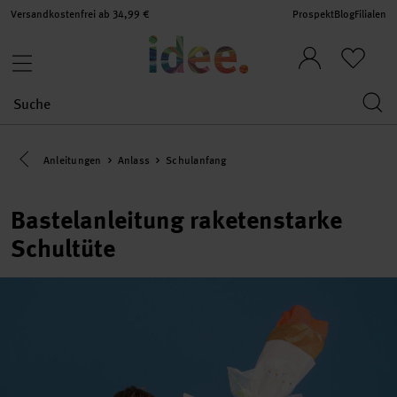
Versandkostenfrei ab 34,99 €
Prospekt
Blog
Filialen
Eine Kategorie zurück navigieren
Anleitungen
Anlass
Schulanfang
Bastelanleitung raketenstarke
Schultüte