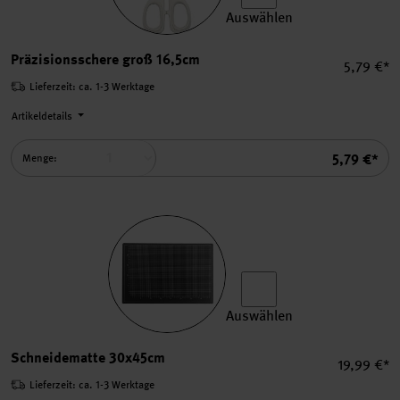
Auswählen
Präzisionsschere groß 16,5
Präzisionsschere groß 16,5cm
Einzelpre
5,79 €*
Lieferzeit: ca. 1-3 Werktage
Artikeldetails
Summe
5,79 €*
Menge:
Auswählen
Schneidematte 30x45cm au
Schneidematte 30x45cm
Einzelprei
19,99 €*
Lieferzeit: ca. 1-3 Werktage