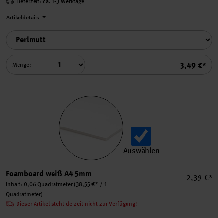
Lieferzeit: ca. 1-3 Werktage
Artikeldetails
Summe
3,49 €*
Menge:
Auswählen
Foamboard weiß A4 5mm au
Foamboard weiß A4 5mm
Einzelpre
2,39 €*
Inhalt:
0,06 Quadratmeter
(38,55 €* / 1
Quadratmeter)
Dieser Artikel steht derzeit nicht zur Verfügung!