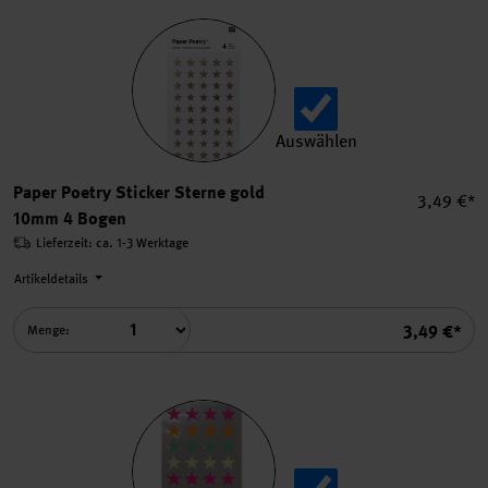
Auswählen
Paper Poetry Sticker Stern
Paper Poetry Sticker Sterne gold
Einzelpre
3,49 €*
10mm 4 Bogen
Lieferzeit: ca. 1-3 Werktage
Artikeldetails
Summe
3,49 €*
Menge: