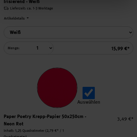
Irisierend - Weiß
Lieferzeit: ca. 1-3 Werktage
Artikeldetails
Summe
15,99 €*
Menge:
Auswählen
Paper Poetry Krepp-Papier
Paper Poetry Krepp-Papier 50x250cm -
Einzelpre
3,49 €*
Neon Rot
Inhalt:
1,25 Quadratmeter
(2,79 €* / 1
Quadratmeter)