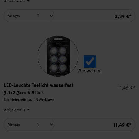
Artikeldetails
Summe
2,39 €*
Menge:
Auswählen
LED-Leuchte Teelicht wasser
LED-Leuchte Teelicht wasserfest
Einzelprei
11,49 €*
3,1x2,3cm 6 Stück
Lieferzeit: ca. 1-3 Werktage
Artikeldetails
Summe
11,49 €*
Menge: