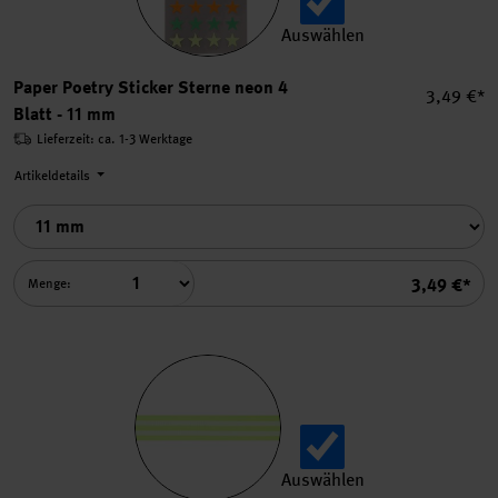
Auswählen
Paper Poetry Sticker Sterne
Paper Poetry Sticker Sterne neon 4
Einzelpre
3,49 €*
Blatt - 11 mm
Lieferzeit: ca. 1-3 Werktage
Artikeldetails
Summe
3,49 €*
Menge:
Auswählen