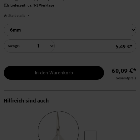
Lieferzeit: ca. 1-3 Werktage
Artikeldetails
Summe
5,49 €*
Menge:
60,09 €*
In den Warenkorb
Gesamtpreis
Hilfreich sind auch