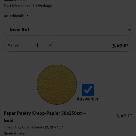
Lieferzeit: ca. 1-3 Werktage
Artikeldetails
Summe
3,49 €*
Menge:
Auswählen
Paper Poetry Krepp-Papier
Paper Poetry Krepp-Papier 50x250cm -
Einzelpre
3,49 €*
Gold
Inhalt:
1,25 Quadratmeter
(2,79 €* / 1
Quadratmeter)