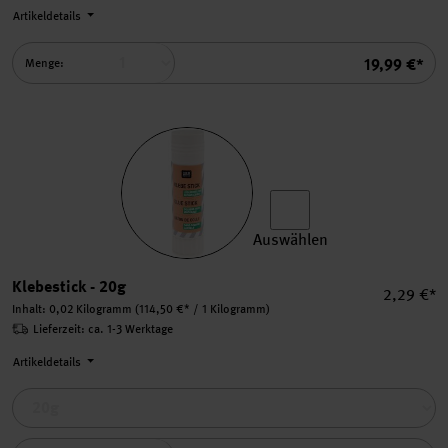
Artikeldetails
Summe
19,99 €*
Menge:
Auswählen
Klebestick auswählen.
Klebestick - 20g
Einzelpre
2,29 €*
Inhalt:
0,02 Kilogramm
(114,50 €* / 1 Kilogramm)
Lieferzeit: ca. 1-3 Werktage
Artikeldetails