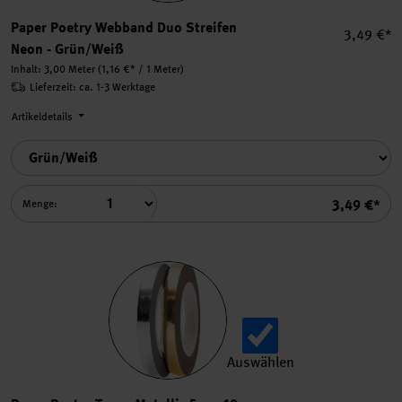
Paper Poetry Webband Duo Streifen
Einzelpre
3,49 €*
Neon - Grün/Weiß
Inhalt:
3,00 Meter
(1,16 €* / 1 Meter)
Lieferzeit: ca. 1-3 Werktage
Artikeldetails
Summe
3,49 €*
Menge:
Auswählen
Paper Poetry Tapes Metalli