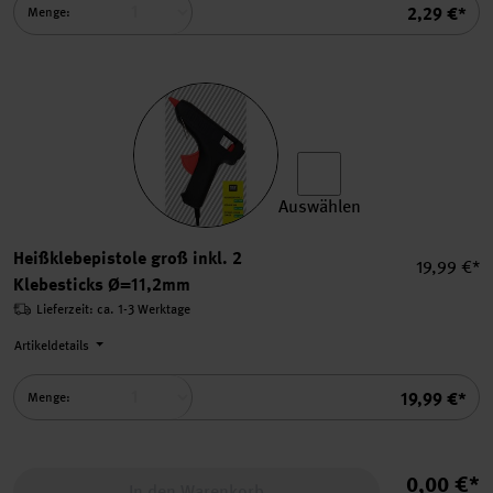
Summe
2,29 €*
Menge:
Auswählen
Heißklebepistole groß inkl.
Heißklebepistole groß inkl. 2
Einzelprei
19,99 €*
Klebesticks Ø=11,2mm
Lieferzeit: ca. 1-3 Werktage
Artikeldetails
Summe
19,99 €*
Menge:
0,00 €*
In den Warenkorb