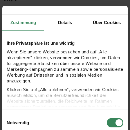
Zum Schluss die Schultüte befüllen, die Krepppapiere
eindrehen und mit Schleifenband zubinden. Am oberen Rand
Zustimmung
Details
Über Cookies
des Tülls einige Sterne mit Heißkleber befestigen. Fertig ist
die Raketen-Schultüte – bereit für einen galaktischen
Schulstart!
Ihre Privatsphäre ist uns wichtig
Wenn Sie unsere Website besuchen und auf „Alle
akzeptieren“ klicken, verwenden wir Cookies, um Daten
für aggregierte Statistiken über unsere Website und
Material für Bastelanleitung
Marketing-Kampagnen zu sammeln sowie personalisierte
Werbung auf Drittseiten und in sozialen Medien
anzuzeigen.
Klicken Sie auf „Alle ablehnen“, verwenden wir Cookies
ausschließlich, um die Benutzerfreundlichkeit der
Website sicherzustellen, die Reichweite im Rahmen
aggregierter Statistiken zu messen und Ihre Auswahl für
zukünftige Besuche zu speichern.
Einwilligungsauswahl
Ihre Einwilligung ist freiwillig und kann jederzeit über den
Notwendig
Link „Cookie-Einstellungen“ im Fußbereich der Seite