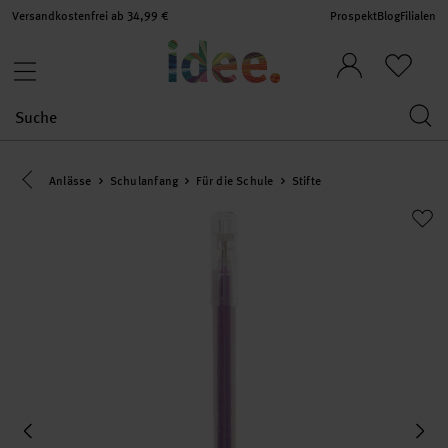
Versandkostenfrei ab 34,99 €
Prospekt
Blog
Filialen
Eine Kategorie zurück navigieren
Anlässe
Schulanfang
Für die Schule
Stifte