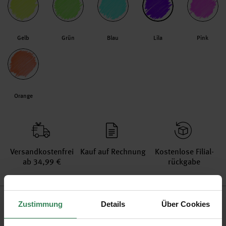
Gelb
Grün
Blau
Lila
Pink
Orange
Versand­kosten­frei
Kauf auf Rechnung
Kosten­lose Filial­
ab 34,99 €
rückgabe
Produktinformation
Zustimmung
Details
Über Cookies