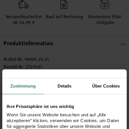
Versand­kosten­frei
Kauf auf Rechnung
Kosten­lose Filial­
ab 34,99 €
rückgabe
Produktinformation
Artikel-Nr.
99001.25.01
Bestell-Nr.
2727431
Zustimmung
Details
Über Cookies
Produktbeschreibung
Ihre Privatsphäre ist uns wichtig
Nutzen Sie unser großes Sortiment an Gelstiften zum Malen,
Wenn Sie unsere Website besuchen und auf „Alle
Schreiben, Gestalten und Verzieren. Sie sind ideal für die
akzeptieren“ klicken, verwenden wir Cookies, um Daten
Kartengestaltung. Entdecken Sie viele tolle Farben, z.B. auch
für aggregierte Statistiken über unsere Website und