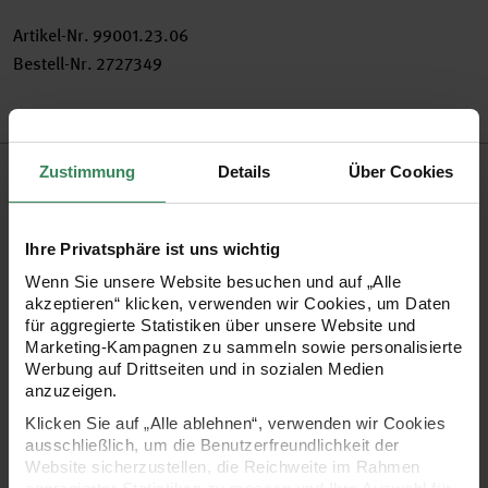
Artikel-Nr.
99001.23.06
Bestell-Nr.
2727349
Produktbeschreibung
Zustimmung
Details
Über Cookies
Nutzen Sie unser großes Sortiment an Gelstiften zum Malen,
Ihre Privatsphäre ist uns wichtig
Schreiben, Gestalten und Verzieren. Sie sind ideal für die
Wenn Sie unsere Website besuchen und auf „Alle
Kartengestaltung. Entdecken Sie viele tolle Farben, z.B. auch
akzeptieren“ klicken, verwenden wir Cookies, um Daten
die Metallic- oder Glittertöne. Auch die aktuell trendigen
für aggregierte Statistiken über unsere Website und
Marketing-Kampagnen zu sammeln sowie personalisierte
Pastellfarben sind dabei.
Werbung auf Drittseiten und in sozialen Medien
anzuzeigen.
•
Gelstifte in Metallicfarben mit 0,8 mm Strichbreite
Klicken Sie auf „Alle ablehnen“, verwenden wir Cookies
ausschließlich, um die Benutzerfreundlichkeit der
•
viele Farben zur Auswahl
Website sicherzustellen, die Reichweite im Rahmen
Tipp! Auch als Set mit allen Metallicfarben erhältlich!