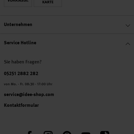
Unternehmen
Service Hotline
Sie haben Fragen?
Telefonnummer
05251 2882 282
von Mo. - Fr. 08:30 - 17:00 Uhr
service@idee-shop.com
Kontaktformular
Facebook
Instagram
Pinterest
YouTube
TikTok