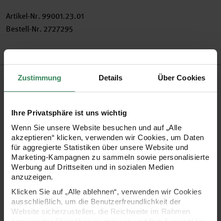
Artikel-Nr.
99001.23.01
Bestell-Nr.
2727295
Produktbeschreibung
Zustimmung
Details
Über Cookies
Nutzen Sie unser großes Sortiment an Gelstiften zum Malen,
Ihre Privatsphäre ist uns wichtig
Schreiben, Gestalten und Verzieren. Sie sind ideal für die
Wenn Sie unsere Website besuchen und auf „Alle
Kartengestaltung. Entdecken Sie viele tolle Farben, z.B. auch
akzeptieren“ klicken, verwenden wir Cookies, um Daten
die Metallic- oder Glittertöne. Auch die aktuell trendigen
für aggregierte Statistiken über unsere Website und
Marketing-Kampagnen zu sammeln sowie personalisierte
Pastellfarben sind dabei.
Werbung auf Drittseiten und in sozialen Medien
anzuzeigen.
•
Gelstifte in Metallicfarben mit 0,8 mm Strichbreite
Klicken Sie auf „Alle ablehnen“, verwenden wir Cookies
ausschließlich, um die Benutzerfreundlichkeit der
•
viele Farben zur Auswahl
Website sicherzustellen, die Reichweite im Rahmen
Tipp! Auch als Set mit allen Metallicfarben erhältlich!