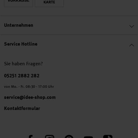
Unternehmen
Service Hotline
Sie haben Fragen?
Telefonnummer
05251 2882 282
von Mo. - Fr. 08:30 - 17:00 Uhr
service@idee-shop.com
Kontaktformular
Facebook
Instagram
Pinterest
YouTube
TikTok