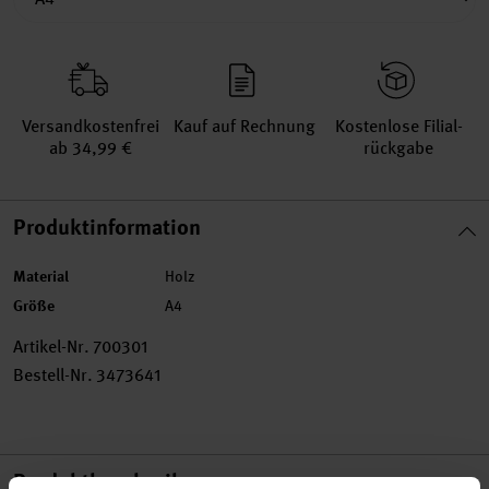
Versand­kosten­frei
Kauf auf Rechnung
Kosten­lose Filial­
ab 34,99 €
rückgabe
Produktinformation
Material
Holz
Größe
A4
Artikel-Nr.
700301
Bestell-Nr.
3473641
Produktbeschreibung