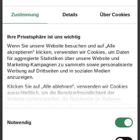
Für eine stimmungsvolle Kartendekoration können diese
Zustimmung
Details
Über Cookies
Holzständer für Karten genutzt werden, die passend für DIN
B6, A5 und A4 Karten geeignet sind.
Ihre Privatsphäre ist uns wichtig
Wenn Sie unsere Website besuchen und auf „Alle
Holzständer für Karten
akzeptieren“ klicken, verwenden wir Cookies, um Daten
für aggregierte Statistiken über unsere Website und
mit 1 Schlitz
Marketing-Kampagnen zu sammeln sowie personalisierte
Material: Holz
Werbung auf Drittseiten und in sozialen Medien
anzuzeigen.
Hersteller
Klicken Sie auf „Alle ablehnen“, verwenden wir Cookies
ausschließlich, um die Benutzerfreundlichkeit der
Website sicherzustellen, die Reichweite im Rahmen
aggregierter Statistiken zu messen und Ihre Auswahl für
zukünftige Besuche zu speichern.
Einwilligungsauswahl
Kostenlose Anleitungen.
Ihre Einwilligung ist freiwillig und kann jederzeit über den
Notwendig
Link „Cookie-Einstellungen“ im Fußbereich der Seite
widerrufen werden. Weitere Informationen zu den
verwendeten Technologien und den Empfängern der