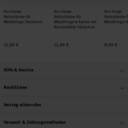
Hersteller:
Hersteller:
Hersteller:
Rico Design
Rico Design
Rico Design
Holzständer für
Holzständer für
Holzständer f
Metallringe 26x5x4cm
Metallringe & Karten mit
Metallringe 
Kerzenhalter 26x5x4cm
12,99 €
12,99 €
8,99 €
Hilfe & Service
Rechtliches
Vertrag widerrufen
Versand- & Zahlungsmethoden