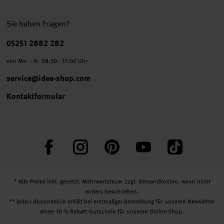
Sie haben Fragen?
Telefonnummer
05251 2882 282
von Mo. - Fr. 08:30 - 17:00 Uhr
service@idee-shop.com
Kontaktformular
Facebook
Instagram
Pinterest
YouTube
TikTok
* Alle Preise inkl. gesetzl. Mehrwertsteuer zzgl.
Versandkosten
, wenn nicht
anders beschrieben.
** Jede:r Abonnent:in erhält bei erstmaliger Anmeldung für unseren Newsletter
einen 10 % Rabatt-Gutschein für unseren Online-Shop.