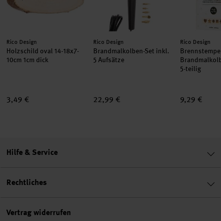
Hersteller:
Hersteller:
Hersteller:
Rico Design
Rico Design
Rico Design
Holzschild oval 14-18x7-
Brandmalkolben-Set inkl.
Brennstempel
10cm 1cm dick
5 Aufsätze
Brandmalkol
5-teilig
3,49 €
22,99 €
9,29 €
Hilfe & Service
Rechtliches
Vertrag widerrufen