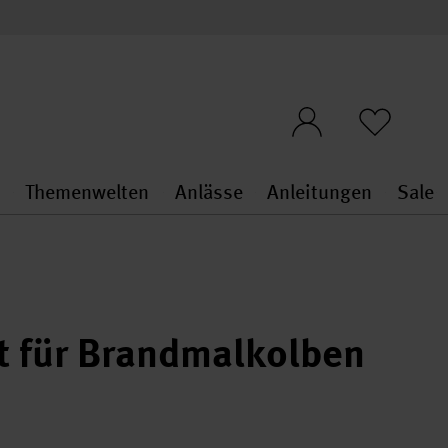
n
Themenwelten
Anlässe
Anleitungen
Sale
openMenu
penMenu
Stoffe & Sticken general.openMenu
Themenwelten general.openMen
Anlässe general.ope
Anleit
S
t für Brandmalkolben