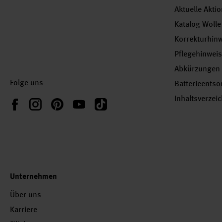
Aktuelle Akti
Katalog Wolle
Korrekturhin
Pflegehinwei
Abkürzungen
Folge uns
Batterieents
Inhaltsverzei
Instagram
Pinterest
YouTube
TikTok
Facebook
Unternehmen
Über uns
Karriere