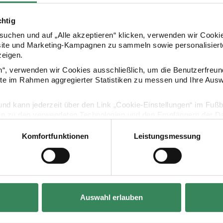
chtig
Kaufempfehlung
uchen und auf „Alle akzeptieren“ klicken, verwenden wir Cookie
site und Marketing-Kampagnen zu sammeln sowie personalisierte
zeigen.
Herz
Holzdekoanhänger-Set Schild
Holzdekoanh
en“, verwenden wir Cookies ausschließlich, um die Benutzerfreun
ite im Rahmen aggregierter Statistiken zu messen und Ihre Aus
lig und kann jederzeit über den Link „Cookie-Einstellungen“ im Fuß
en zu den verwendeten Technologien und den Empfängern der Dat
Komfortfunktionen
Leistungsmessung
Vertrag widerrufen
Hersteller:
Hersteller:
Rico Design
Rico Design
rz
Holzdekoanhänger-Set Schild
Holzdekoanhä
Auswahl erlauben
4-teilig
4-teilig