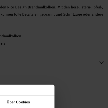
den Rico Design Brandmalkolben. Mit den herz-, stern-, pfeil-,
können tolle Details eingebrannt und Schriftzüge oder andere
randmalkolben
reis
Über Cookies