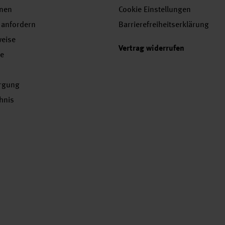
onen
Cookie Einstellungen
 anfordern
Barrierefreiheitserklärung
weise
Vertrag widerrufen
se
orgung
chnis