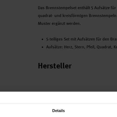
Das Brennstempelset enthält 5 Aufsätze für 
quadrat- und kreisförmigen Brennstempeln 
Muster ergänzt werden.
5-teiliges Set mit Aufsätzen für den B
Aufsätze: Herz, Stern, Pfeil, Quadrat, K
Hersteller
Details