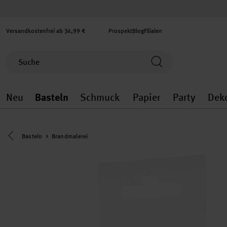
Versandkostenfrei ab 34,99 €
Prospekt
Blog
Filialen
Neu
Basteln
Schmuck
Papier
Party
Dek
Neu general.openMenu
Basteln general.openMenu
Schmuck general.ope
Papier gener
Party
Eine Kategorie zurück navigieren
Basteln
Brandmalerei