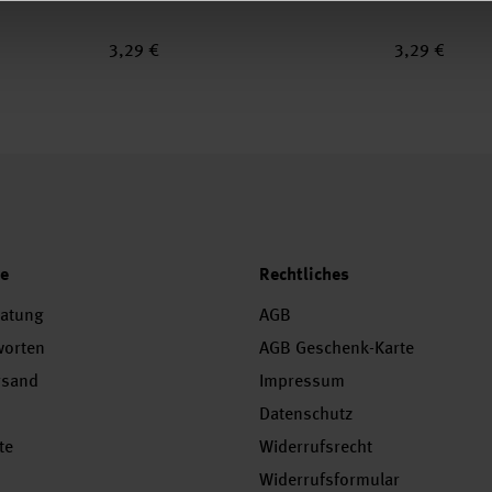
3,29 €
3,29 €
ce
Rechtliches
ratung
AGB
worten
AGB Geschenk-Karte
rsand
Impressum
Datenschutz
te
Widerrufsrecht
Widerrufsformular