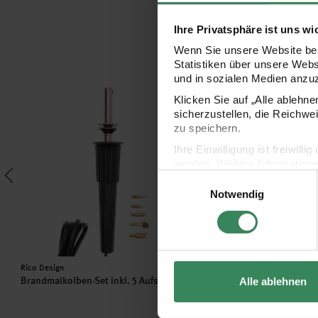
Ihre Privatsphäre ist uns wi
Wenn Sie unsere Website bes
Statistiken über unsere Web
und in sozialen Medien anzu
Brandmalkolben-Set inkl. 5 Aufsätze
Holzdekoanhänger-Set 
Klicken Sie auf „Alle ablehn
sicherzustellen, die Reichwe
zu speichern.
Ihre Einwilligung ist freiwil
werden. Weitere Information
Einwilligungsauswahl
Datenschutzerklärung.
Notwendig
Impressum
Datenschutz
Hersteller:
Hersteller:
Rico Design
Rico Design
Brandmalkolben-Set inkl. 5 Aufsätze
Holzdekoanhänger-Set He
Alle ablehnen
4-teilig