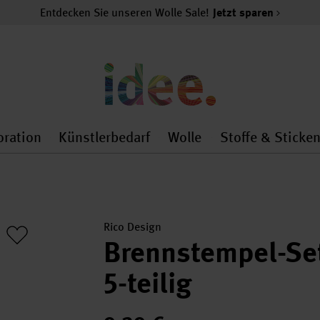
Entdecken Sie unseren Wolle Sale!
Jetzt sparen
oration
Künstlerbedarf
Wolle
Stoffe & Sticke
nMenu
al.openMenu
 general.openMenu
Dekoration general.openMenu
Künstlerbedarf general.
Wolle general.o
Rico Design
Brennstempel-Se
5-teilig