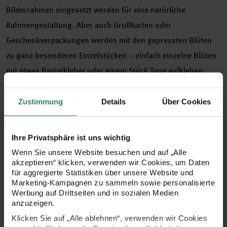
Bilderrahmen eingesetzt werden für eine natürliche
Rahmengestaltung. Aber auch Grußkarten oder
Geschenkverpackungen werden mit den gepressten Blüten
zu ganz besonderen Einzelstücken – einfach einzelne Blüten
mit etwas Bastelkleber oder einem Stück Tape aufkleben,
Grußbotschaft dazu schreiben und schon ist eine hübsche
individuelle Karte fertig. Die Mix Sets enthalten mehrere
Zustimmung
Details
Über Cookies
farblich aufeinander abgestimmte Pflanzen, die sich perfekt
für größere Projekte eignen, wie zum Beispiel zur Gestaltung
Ihre Privatsphäre ist uns wichtig
großer Rahmen.
Wenn Sie unsere Website besuchen und auf „Alle
akzeptieren“ klicken, verwenden wir Cookies, um Daten
für aggregierte Statistiken über unsere Website und
gepresste Blüten als tolles Deko-Element oder zur
Marketing-Kampagnen zu sammeln sowie personalisierte
Gestaltung von Grußkarten und Geschenkverpackungen
Werbung auf Drittseiten und in sozialen Medien
anzuzeigen.
Mix Set rosa-violett
Klicken Sie auf „Alle ablehnen“, verwenden wir Cookies
Inhalt: 11 Stück