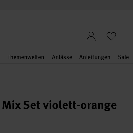
n
Themenwelten
Anlässe
Anleitungen
Sale
openMenu
penMenu
Stoffe & Sticken general.openMenu
Themenwelten general.openMen
Anlässe general.ope
Anleit
S
 Mix Set violett-orange