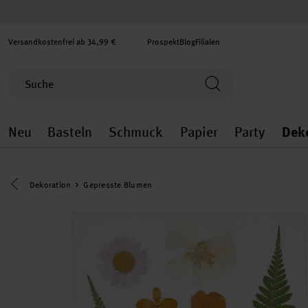
Versandkostenfrei ab 34,99 €
Prospekt
Blog
Filialen
Neu
Basteln
Schmuck
Papier
Party
Dek
Neu general.openMenu
Basteln general.openMenu
Schmuck general.ope
Papier gener
Party
Eine Kategorie zurück navigieren
Dekoration
Gepresste Blumen