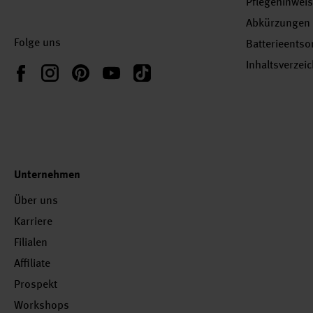
Pflegehinwei
Abkürzungen
Folge uns
Batterieents
Inhaltsverzei
Instagram
Pinterest
YouTube
TikTok
Facebook
Unternehmen
Über uns
Karriere
Filialen
Affiliate
Prospekt
Workshops