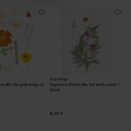
üten Mix Set gelb-beige 13 Stück
Gepresste Blüten Mix Set weiß-violett 7 
Hersteller:
Rico Design
en Mix Set gelb-beige 13
Gepresste Blüten Mix Set weiß-violett 7
Stück
8,79 €