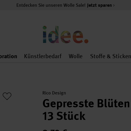
Entdecken Sie unseren Wolle Sale!
Jetzt sparen
oration
Künstlerbedarf
Wolle
Stoffe & Sticke
nMenu
al.openMenu
 general.openMenu
Dekoration general.openMenu
Künstlerbedarf general.
Wolle general.o
Rico Design
Gepresste Blüten
13 Stück