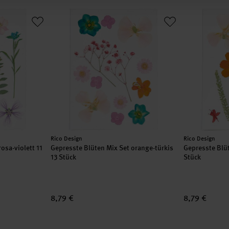
t rosa-violett 11 Stück
Gepresste Blüten Mix Set orange-türkis 13 Stück
Gepresste Bl
Hersteller:
Hersteller:
Rico Design
Rico Design
osa-violett 11
Gepresste Blüten Mix Set orange-türkis
Gepresste Blüt
13 Stück
Stück
8,79 €
8,79 €