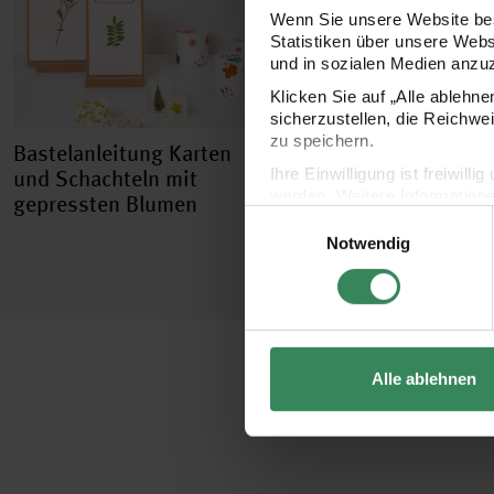
Wenn Sie unsere Website bes
Statistiken über unsere Web
und in sozialen Medien anzu
Klicken Sie auf „Alle ablehn
sicherzustellen, die Reichwe
zu speichern.
Bastelanleitung Karten
Ihre Einwilligung ist freiwil
und Schachteln mit
werden. Weitere Information
gepressten Blumen
Einwilligungsauswahl
Datenschutzerklärung.
Notwendig
Impressum
Datenschutz
Alle ablehnen