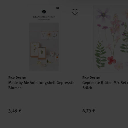
Made by Me Anleitungsheft Gepresste Blumen
Gepresste Blüten Mix Se
Hersteller:
Hersteller:
Rico Design
Rico Design
Made by Me Anleitungsheft Gepresste
Gepresste Blüten Mix Set r
Blumen
Stück
3,49 €
8,79 €