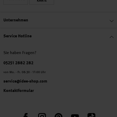
Unternehmen
Service Hotline
Sie haben Fragen?
Telefonnummer
05251 2882 282
von Mo. - Fr. 08:30 - 17:00 Uhr
service@idee-shop.com
Kontaktformular
Facebook
Instagram
Pinterest
YouTube
TikTok