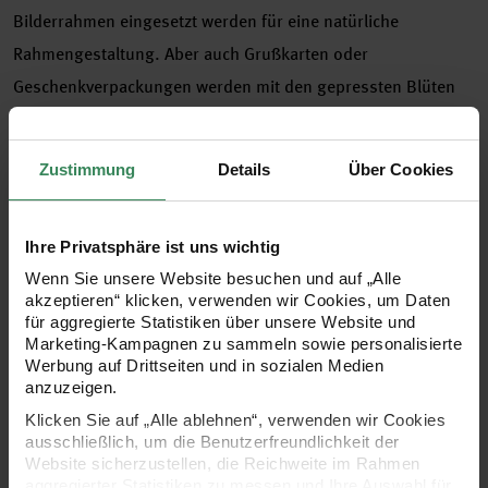
Bilderrahmen eingesetzt werden für eine natürliche
Rahmengestaltung. Aber auch Grußkarten oder
Geschenkverpackungen werden mit den gepressten Blüten
zu ganz besonderen Einzelstücken – einfach einzelne Blüten
mit etwas Bastelkleber oder einem Stück Tape aufkleben,
Zustimmung
Details
Über Cookies
Grußbotschaft dazu schreiben und schon ist eine hübsche
individuelle Karte fertig.
Ihre Privatsphäre ist uns wichtig
Wenn Sie unsere Website besuchen und auf „Alle
gepresste Blüten als tolles Deko-Element oder zur
akzeptieren“ klicken, verwenden wir Cookies, um Daten
Gestaltung von Grußkarten und Geschenkverpackungen
für aggregierte Statistiken über unsere Website und
Marketing-Kampagnen zu sammeln sowie personalisierte
Ammi Zweig, rosa
Werbung auf Drittseiten und in sozialen Medien
Inhalt: 1 Stück
anzuzeigen.
Es handelt sich um natürlich gepresste Pflanzen, einige
Klicken Sie auf „Alle ablehnen“, verwenden wir Cookies
ausschließlich, um die Benutzerfreundlichkeit der
wurden zusätzlich eingefärbt. Die Pflanzen können daher in
Website sicherzustellen, die Reichweite im Rahmen
Form und Farbe variieren.
aggregierter Statistiken zu messen und Ihre Auswahl für