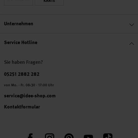
Unternehmen
Service Hotline
Sie haben Fragen?
Telefonnummer
05251 2882 282
von Mo. - Fr. 08:30 - 17:00 Uhr
service@idee-shop.com
Kontaktformular
Facebook
Instagram
Pinterest
YouTube
TikTok