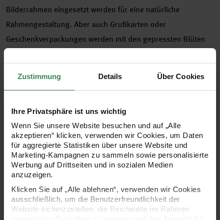
Bilderrahmen eingesetzt werden für eine natürliche
Rahmengestaltung. Aber auch Grußkarten oder
Geschenkverpackungen werden mit den gepressten Blüten
zu ganz besonderen Einzelstücken – einfach einzelne Blüten
mit etwas Bastelkleber oder einem Stück Tape aufkleben,
Zustimmung
Details
Über Cookies
Grußbotschaft dazu schreiben und schon ist eine hübsche
individuelle Karte fertig. Die Mix Sets enthalten mehrere
Ihre Privatsphäre ist uns wichtig
farblich aufeinander abgestimmte Pflanzen, die sich perfekt
Wenn Sie unsere Website besuchen und auf „Alle
für größere Projekte eignen, wie zum Beispiel zur Gestaltung
akzeptieren“ klicken, verwenden wir Cookies, um Daten
großer Rahmen.
für aggregierte Statistiken über unsere Website und
Marketing-Kampagnen zu sammeln sowie personalisierte
Werbung auf Drittseiten und in sozialen Medien
gepresste Blüten als tolles Deko-Element oder zur
anzuzeigen.
Gestaltung von Grußkarten und Geschenkverpackungen
Klicken Sie auf „Alle ablehnen“, verwenden wir Cookies
ausschließlich, um die Benutzerfreundlichkeit der
Mix Set orange-türkis
Website sicherzustellen, die Reichweite im Rahmen
Inhalt: 13 Stück
aggregierter Statistiken zu messen und Ihre Auswahl für