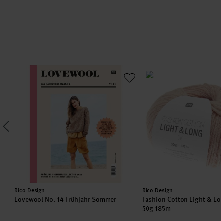
 Silk Cute Confetti
Lovewool No. 14 Frühjahr-Sommer
Fashion Cotton Light &
Hersteller:
Hersteller:
Rico Design
Rico Design
k
Lovewool No. 14 Frühjahr-Sommer
Fashion Cotton Light & L
50g 185m