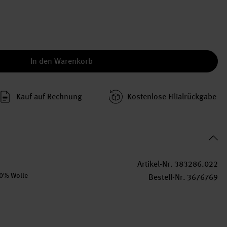
In den Warenkorb
Kauf auf Rechnung
Kosten­lose Filial­rückgabe
Artikel-Nr.
383286.022
10% Wolle
Bestell-Nr.
3676769