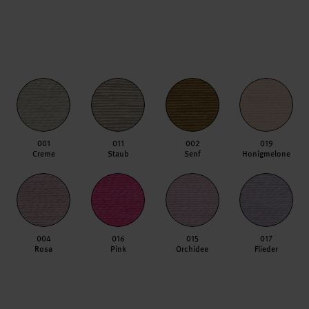
001
011
002
019
Creme
Staub
Senf
Honigmelone
004
016
015
017
Rosa
Pink
Orchidee
Flieder