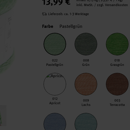
13,99 €
Inhalt:
0,15 kg
(
93,27 €
/ 1 kg)
inkl. MwSt. / zzgl. Versandkosten
Lieferzeit: ca. 1-3 Werktage
Farbe
Pastellgrün
022
008
018
Pastellgrün
Grün
Grasgrün
012
009
003
Apricot
Lachs
Terracotta