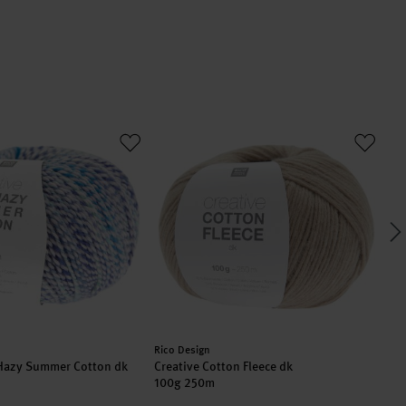
y Hazy Summer Cotton dk
Creative Cotton Fleece dk
Cr
Hersteller:
Her
Rico Design
Ric
 Hazy Summer Cotton dk
Creative Cotton Fleece dk
Cre
100g 250m
10