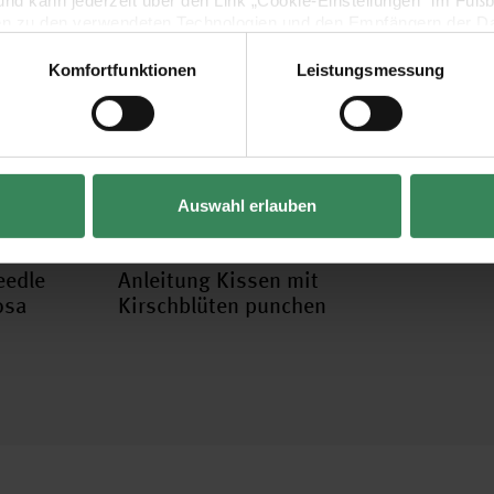
lig und kann jederzeit über den Link „Cookie-Einstellungen“ im Fuß
en zu den verwendeten Technologien und den Empfängern der Dat
Komfortfunktionen
Leistungsmessung
Vertrag widerrufen
Auswahl erlauben
eedle
Anleitung Kissen mit
osa
Kirschblüten punchen