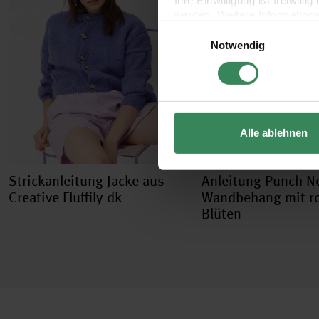
Ihre Einwilligung ist freiwil
werden. Weitere Information
Einwilligungsauswahl
Datenschutzerklärung.
Notwendig
Impressum
Datenschutz
Alle ablehnen
Strickanleitung Jacke aus
Anleitung Punch N
Creative Fluffily dk
Wandbehang mit r
Blüten