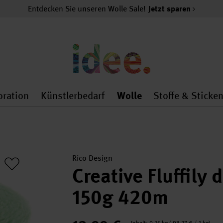
Entdecken Sie unseren Wolle Sale!
Jetzt sparen
oration
Künstlerbedarf
Wolle
Stoffe & Sticke
nMenu
al.openMenu
 general.openMenu
Dekoration general.openMenu
Künstlerbedarf general.
Wolle general.o
Rico Design
Creative Fluffily 
150g 420m