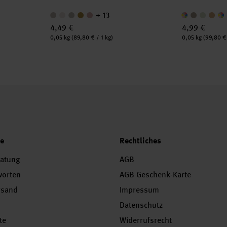
+ 13
4,49 €
4,99 €
Inhalt:
Inhalt:
0,05 kg
(89,80 € / 1 kg)
0,05 kg
(99,80 € 
ce
Rechtliches
ratung
AGB
worten
AGB Geschenk-Karte
rsand
Impressum
Datenschutz
te
Widerrufsrecht