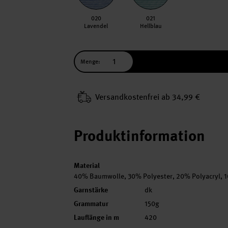
020
021
Lavendel
Hellblau
Menge:
Versand­kosten­frei ab 34,99 €
Produktinformation
Material
40% Baumwolle, 30% Polyester, 20% Polyacryl, 
Garnstärke
dk
Grammatur
150g
Lauflänge in m
420