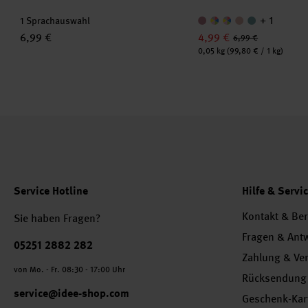
+ 1
1 Sprachauswahl
6,99 €
4,99 €
6,99 €
Inhalt:
0,05 kg
(99,80 € / 1 kg)
Service Hotline
Hilfe & Servi
Kontakt & Be
Sie haben Fragen?
Fragen & Ant
Telefonnummer
05251 2882 282
Zahlung & Ve
von Mo. - Fr. 08:30 - 17:00 Uhr
Rücksendung
service@idee-shop.com
Geschenk-Kar