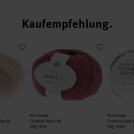
Kaufempfehlung
 Long dk
Creative Sport dk
Creative Laz
Hersteller:
Hersteller:
Rico Design
Rico Design
ong dk
Creative Sport dk
Creative Lazy
50g 145m
50g 145m