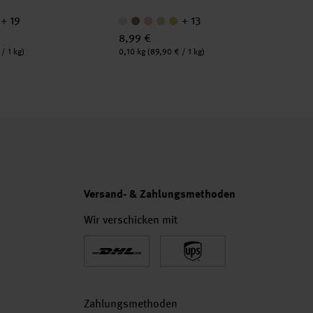
+ 19
+ 13
8,99 €
6,
Inhalt:
Inha
/ 1 kg)
0,10 kg
(89,90 € / 1 kg)
0,1
Versand- & Zahlungsmethoden
Wir verschicken mit
Zahlungsmethoden