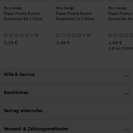
Hersteller:
Hersteller:
Hersteller:
Rico Design
Rico Design
Rico Design
Paper Poetry Kuvert
Paper Poetry Kuvert
Paper Poetry
Essentials B6 5 Stück
Essentials C6 5 Stück
Essentials A4
+ 17
+ 17
3,29 €
2,49 €
2,49 €
Inhalt:
0,31 qm
(7,98 €
Hilfe & Service
Rechtliches
Vertrag widerrufen
Versand- & Zahlungsmethoden