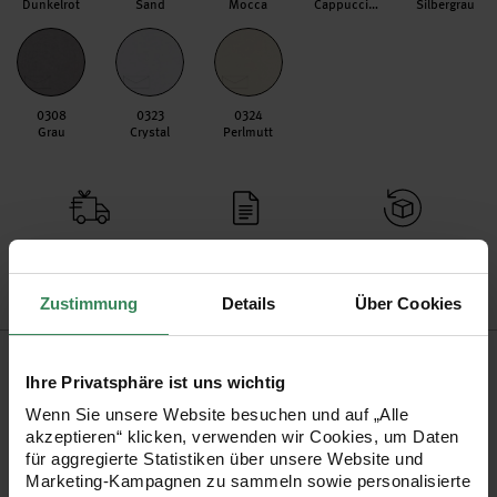
Dunkelrot
Sand
Mocca
Cappuccino
Silbergrau
0308
0323
0324
Grau
Crystal
Perlmutt
Versand­kosten­frei
Kauf auf Rechnung
Kosten­lose Filial­
ab 34,99 €
rückgabe
Zustimmung
Details
Über Cookies
Produktinformation
Ihre Privatsphäre ist uns wichtig
Format
DIN Lang
Wenn Sie unsere Website besuchen und auf „Alle
akzeptieren“ klicken, verwenden wir Cookies, um Daten
Artikel-Nr.
99000.0302
für aggregierte Statistiken über unsere Website und
Bestell-Nr.
2740553
Marketing-Kampagnen zu sammeln sowie personalisierte