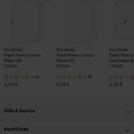
Hersteller:
Hersteller:
Hersteller:
Rico Design
Rico Design
Rico Design
Paper Poetry Luxury
Paper Poetry Luxury
Paper Poetry
Bögen A4
Karten A4
Umschläge Q
5 Stück
5 Stück
5 Stück
+ 19
+ 19
2,29 €
5,79 €
4,79 €
Hilfe & Service
Rechtliches