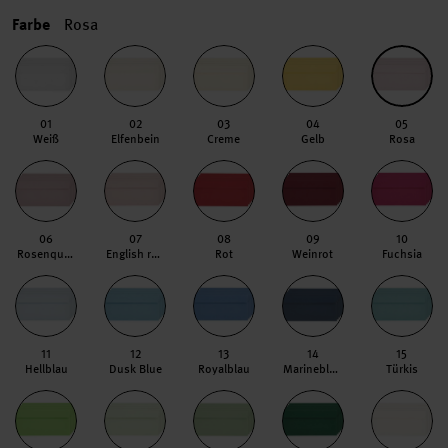
Farbe
Rosa
01
02
03
04
05
Weiß
Elfenbein
Creme
Gelb
Rosa
06
07
08
09
10
Rosenquarz
English rose
Rot
Weinrot
Fuchsia
11
12
13
14
15
Hellblau
Dusk Blue
Royalblau
Marineblau
Türkis