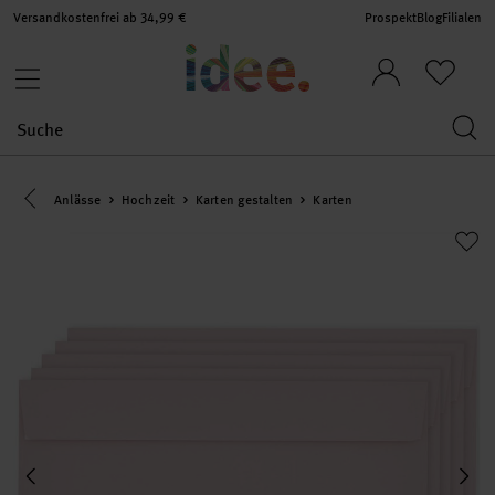
Versandkostenfrei ab 34,99 €
Prospekt
Blog
Filialen
Eine Kategorie zurück navigieren
Anlässe
Hochzeit
Karten gestalten
Karten