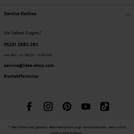
Service Hotline
Sie haben Fragen?
Telefonnummer
05251 2882 282
von Mo. - Fr. 08:30 - 17:00 Uhr
service@idee-shop.com
Kontaktformular
Facebook
Instagram
Pinterest
YouTube
TikTok
* Alle Preise inkl. gesetzl. Mehrwertsteuer zzgl.
Versandkosten
, wenn nicht
anders beschrieben.