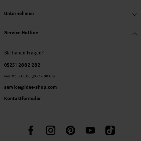
Unternehmen
Service Hotline
Sie haben Fragen?
Telefonnummer
05251 2882 282
von Mo. - Fr. 08:30 - 17:00 Uhr
service@idee-shop.com
Kontaktformular
Facebook
Instagram
Pinterest
YouTube
TikTok