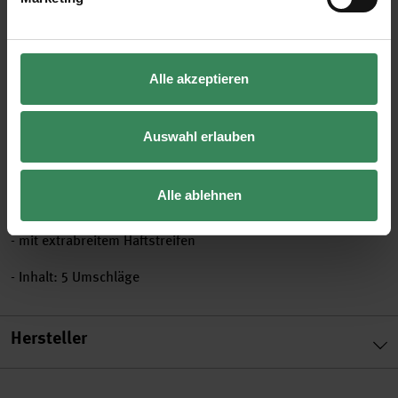
unterstreicht. Die Packung enthält 5 Umschläge, die sich
problemlos mit verschiedenen Druckertypen bedrucken
lassen.
Alle akzeptieren
- Format: C5 (229 x 162 mm)
Auswahl erlauben
- Grammaturen: 100 g/m²
Alle ablehnen
- bedruckbar mit Laser- und Tintenstrahldrucker
- mit extrabreitem Haftstreifen
- Inhalt: 5 Umschläge
Hersteller