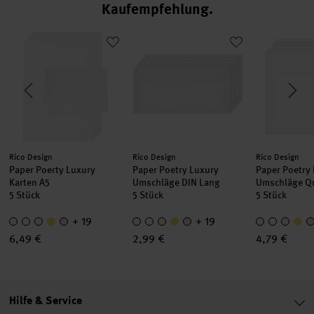
Kaufempfehlung
mschläge C5
Paper Poerty Luxury Karten A5
Paper Poetry Luxury Umschläge DIN 
Paper Poetr
Hersteller:
Hersteller:
Hersteller:
Rico Design
Rico Design
Rico Design
Paper Poerty Luxury
Paper Poetry Luxury
Paper Poetry
Karten A5
Umschläge DIN Lang
Umschläge Q
5 Stück
5 Stück
5 Stück
+ 19
+ 19
6,49 €
2,99 €
4,79 €
Hilfe & Service