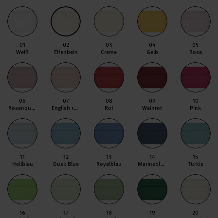
01
02
03
04
05
Weiß
Elfenbein
Creme
Gelb
Rosa
06
07
08
09
10
Rosenquarz
English rose
Rot
Weinrot
Pink
11
12
13
14
15
Hellblau
Dusk Blue
Royalblau
Marineblau
Türkis
16
17
18
19
20