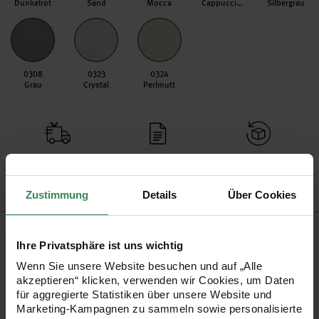
Dunkelrot
Sand
Mocca
Cappuccino
Silbergrau
0308
0323
0324
Grau
Crystal
Perlmutt
Versand­kosten­frei
Kauf auf Rechnung
Kosten­lose Filial­
ab 34,99 €
rückgabe
Zustimmung
Details
Über Cookies
Produktinformation
Ihre Privatsphäre ist uns wichtig
Format
DIN Lang
Wenn Sie unsere Website besuchen und auf „Alle
akzeptieren“ klicken, verwenden wir Cookies, um Daten
Artikel-Nr.
99000.0301
für aggregierte Statistiken über unsere Website und
Bestell-Nr.
2739830
Marketing-Kampagnen zu sammeln sowie personalisierte