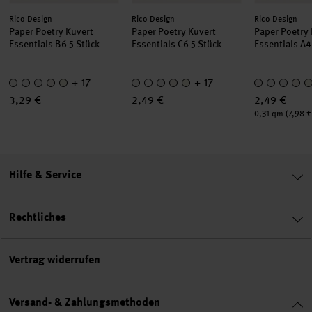
Hersteller:
Hersteller:
Hersteller:
Rico Design
Rico Design
Rico Design
Paper Poetry Kuvert
Paper Poetry Kuvert
Paper Poetry
Essentials B6 5 Stück
Essentials C6 5 Stück
Essentials A4
+ 17
+ 17
3,29 €
2,49 €
2,49 €
Inhalt:
0,31 qm
(7,98 €
Hilfe & Service
Rechtliches
Vertrag widerrufen
Versand- & Zahlungsmethoden