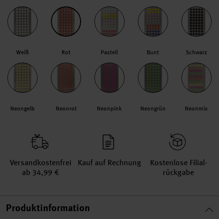
Weiß
Rot
Pastell
Bunt
Schwarz
Neongelb
Neonrot
Neonpink
Neongrün
Neonmix
Versand­kosten­frei
Kauf auf Rechnung
Kosten­lose Filial­
ab 34,99 €
rückgabe
Produktinformation