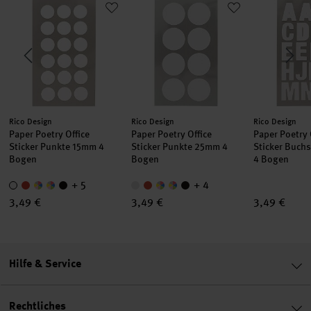
Hersteller:
Hersteller:
Hersteller:
Rico Design
Rico Design
Rico Design
Paper Poetry Office
Paper Poetry Office
Paper Poetry 
Sticker Punkte 15mm 4
Sticker Punkte 25mm 4
Sticker Buch
Bogen
Bogen
4 Bogen
+ 5
+ 4
3,49 €
3,49 €
3,49 €
Hilfe & Service
Rechtliches