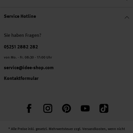
Service Hotline
Sie haben Fragen?
Telefonnummer
05251 2882 282
von Mo. - Fr. 08:30 - 17:00 Uhr
service@idee-shop.com
Kontaktformular
Facebook
Instagram
Pinterest
YouTube
TikTok
* Alle Preise inkl. gesetzl. Mehrwertsteuer zzgl.
Versandkosten
, wenn nicht