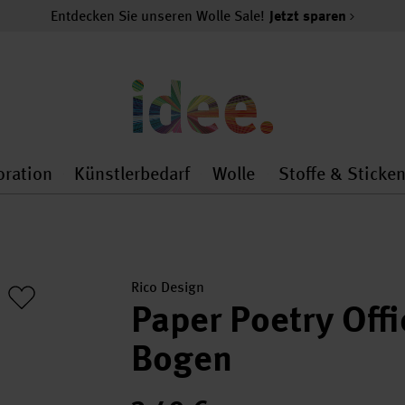
Entdecken Sie unseren Wolle Sale!
Jetzt sparen
oration
Künstlerbedarf
Wolle
Stoffe & Sticke
nMenu
al.openMenu
 general.openMenu
Dekoration general.openMenu
Künstlerbedarf general.
Wolle general.o
Rico Design
Paper Poetry Off
Bogen