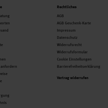
ce
Rechtliches
ratung
AGB
worten
AGB Geschenk-Karte
rsand
Impressum
Datenschutz
te
Widerrufsrecht
Widerrufsformular
onen
Cookie Einstellungen
 anfordern
Barrierefreiheitserklärung
weise
Vertrag widerrufen
se
orgung
chnis