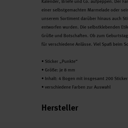
Kalender, Briefe und Co. aufpeppen. Der Fa
einer selbstgemachten Marmelade oder sein
unserem Sortiment darüber hinaus auch Sti
entworfen wurden. Die selbstklebenden Etiket
Grüße und Botschaften. Ob zum Geburtstag, z
für verschiedene Anlässe. Viel Spaß beim S
•
Sticker „Punkte“
•
Größe: je 8 mm
•
Inhalt: 4 Bogen mit insgesamt 200 Sticke
•
verschiedene Farben zur Auswahl
Hersteller