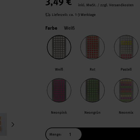
3,49 €
inkl. MwSt. / zzgl. Versandkosten
Lieferzeit: ca. 1-3 Werktage
Farbe
Weiß
Weiß
Rot
Pastell
Neonpink
Neongrün
Neonmix
Menge: