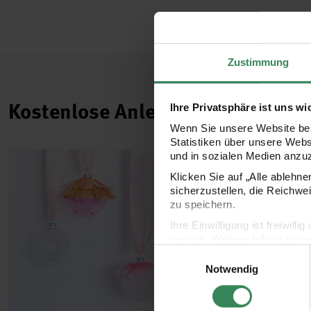
Zustimmung
Kostenlose Anleitungen.
Ihre Privatsphäre ist uns wi
Wenn Sie unsere Website bes
Statistiken über unsere Web
und in sozialen Medien anzu
Klicken Sie auf „Alle ablehn
sicherzustellen, die Reichwe
zu speichern.
Ihre Einwilligung ist freiwil
werden. Weitere Information
Einwilligungsauswahl
Datenschutzerklärung.
Notwendig
Impressum
Datenschutz