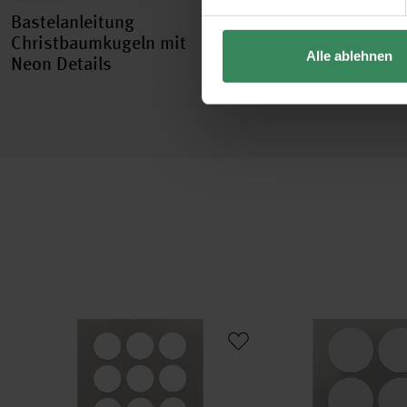
Bastelanleitung
Bastelanleitung
Christbaumkugeln mit
Christbaumkugeln
Alle ablehnen
Neon Details
Scandi-Style
Paper Poetry Office Sticker Punkte 15mm 4 Bogen
Paper Poetry Office S