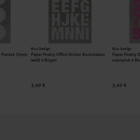
Hersteller:
Hersteller:
Rico Design
Rico Design
er Punkte 25mm
Paper Poetry Office Sticker Buchstaben
Paper Poetry O
weiß 4 Bogen
neonpink 4 B
3,49 €
3,49 €