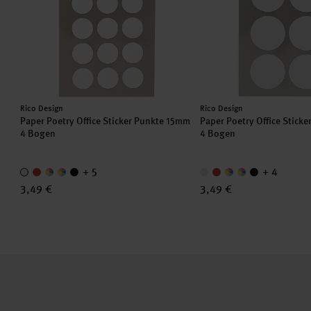
Hersteller:
Hersteller:
Rico Design
Rico Design
Paper Poetry Office Sticker Punkte 15mm
Paper Poetry Office Stick
4 Bogen
4 Bogen
+ 5
+ 4
3,49 €
3,49 €