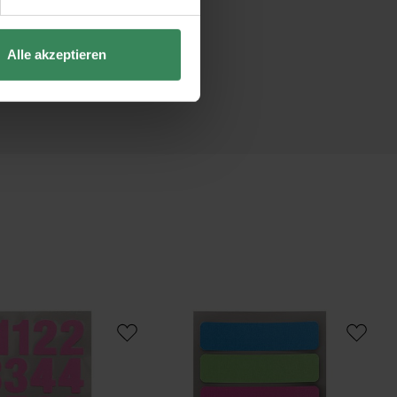
Alle akzeptieren
gen
 Office Sticker Zahlen neonpink 4 Bogen
Paper Poetry Office Sticker Etiketten 