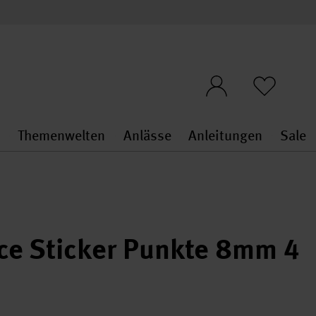
n
Themenwelten
Anlässe
Anleitungen
Sale
openMenu
penMenu
Stoffe & Sticken general.openMenu
Themenwelten general.openMen
Anlässe general.ope
Anleit
S
ice Sticker Punkte 8mm 4