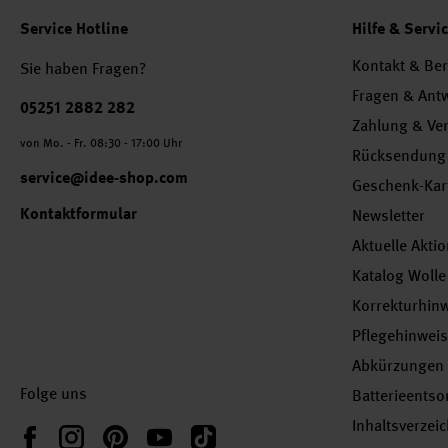
Service Hotline
Hilfe & Servi
Kontakt & Be
Sie haben Fragen?
Fragen & Ant
Telefonnummer
05251 2882 282
Zahlung & Ve
von Mo. - Fr. 08:30 - 17:00 Uhr
Rücksendung
service@idee-shop.com
Geschenk-Kar
Kontaktformular
Newsletter
Aktuelle Akti
Katalog Wolle
Korrekturhin
Pflegehinwei
Abkürzungen
Folge uns
Batterieents
Inhaltsverzei
Instagram
Pinterest
YouTube
TikTok
Facebook