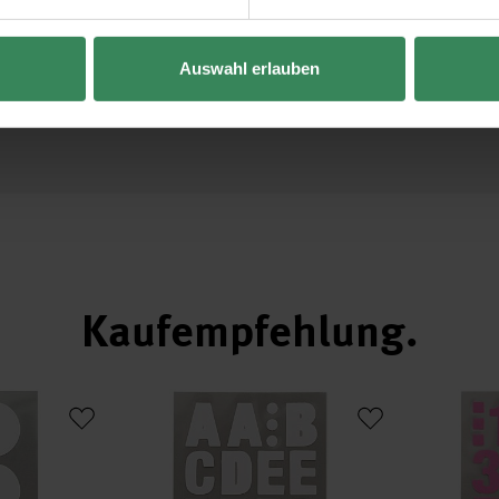
 im
Auswahl erlauben
Kaufempfehlung
ticker Punkte 25mm 4 Bogen
Paper Poetry Office Sticker Buchstaben weiß 4 Bo
Paper Poetry