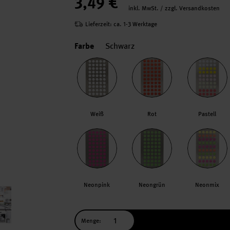
3,49 €
inkl. MwSt. / zzgl. Versandkosten
Lieferzeit: ca. 1-3 Werktage
Farbe
Schwarz
Weiß
Rot
Pastell
Neonpink
Neongrün
Neonmix
Menge: