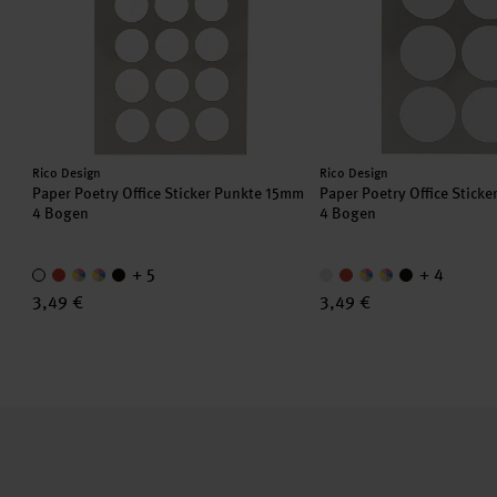
Hersteller:
Hersteller:
Rico Design
Rico Design
Paper Poetry Office Sticker Punkte 15mm
Paper Poetry Office Stick
4 Bogen
4 Bogen
+ 5
+ 4
3,49 €
3,49 €