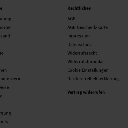
ce
Rechtliches
ratung
AGB
worten
AGB Geschenk-Karte
rsand
Impressum
Datenschutz
te
Widerrufsrecht
Widerrufsformular
onen
Cookie Einstellungen
 anfordern
Barrierefreiheitserklärung
weise
Vertrag widerrufen
se
orgung
chnis