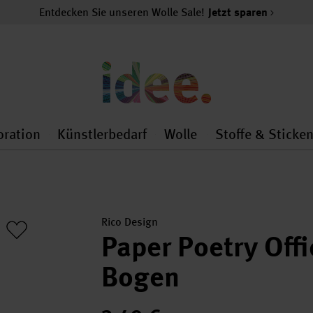
Entdecken Sie unseren Wolle Sale!
Jetzt sparen
oration
Künstlerbedarf
Wolle
Stoffe & Sticke
nMenu
al.openMenu
 general.openMenu
Dekoration general.openMenu
Künstlerbedarf general.
Wolle general.o
Rico Design
Paper Poetry Off
Bogen