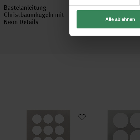
Bastelanleitung
Bastelanleitung
Christbaumkugeln mit
Christbaumkugeln
Alle ablehnen
Neon Details
Scandi-Style
Paper Poetry Office Sticker Punkte 15mm 4 Bogen
Paper Poetry Office S