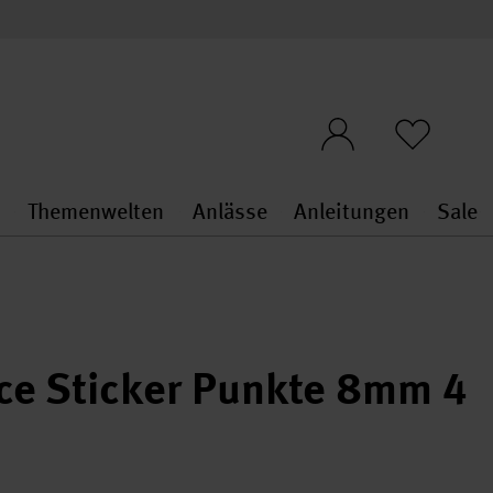
n
Themenwelten
Anlässe
Anleitungen
Sale
openMenu
penMenu
Stoffe & Sticken general.openMenu
Themenwelten general.openMen
Anlässe general.ope
Anleit
S
ice Sticker Punkte 8mm 4