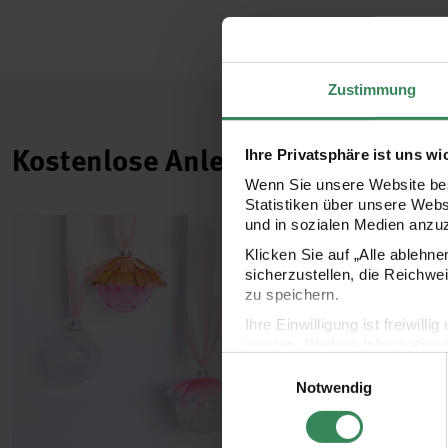
Zustimmung
Kostenlose Anleitungen.
Ihre Privatsphäre ist uns wi
Wenn Sie unsere Website bes
Statistiken über unsere Web
und in sozialen Medien anzu
Klicken Sie auf „Alle ablehn
sicherzustellen, die Reichwe
zu speichern.
Ihre Einwilligung ist freiwil
werden. Weitere Information
Einwilligungsauswahl
Datenschutzerklärung.
Notwendig
Impressum
Datenschutz