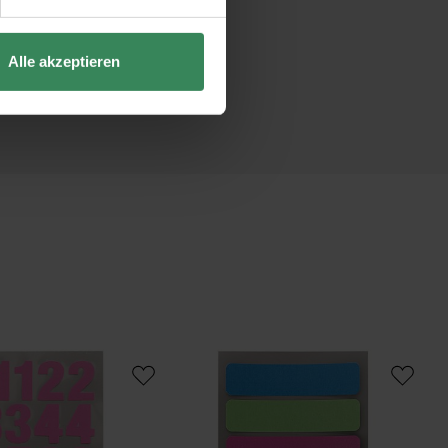
Alle akzeptieren
gen
 Office Sticker Zahlen neonpink 4 Bogen
Paper Poetry Office Sticker Etiketten 