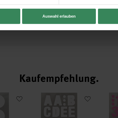
 im
Auswahl erlauben
Kaufempfehlung
ticker Punkte 25mm 4 Bogen
Paper Poetry Office Sticker Buchstaben weiß 4 Bo
Paper Poetry