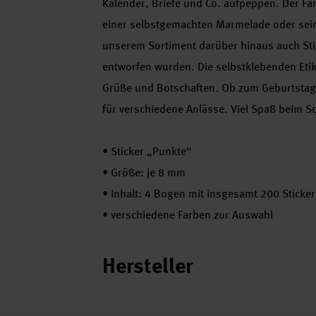
Kalender, Briefe und Co. aufpeppen. Der Fa
einer selbstgemachten Marmelade oder sein
unserem Sortiment darüber hinaus auch Sti
entworfen wurden. Die selbstklebenden Etiket
Grüße und Botschaften. Ob zum Geburtstag, z
für verschiedene Anlässe. Viel Spaß beim S
•
Sticker „Punkte“
•
Größe: je 8 mm
•
Inhalt: 4 Bogen mit insgesamt 200 Sticke
•
verschiedene Farben zur Auswahl
Hersteller