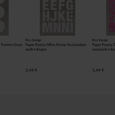
Hersteller:
Hersteller:
Rico Design
Rico Design
er Punkte 25mm
Paper Poetry Office Sticker Buchstaben
Paper Poetry O
weiß 4 Bogen
neonpink 4 B
3,49 €
3,49 €