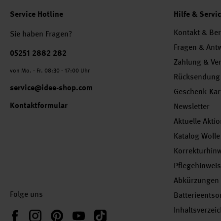
Service Hotline
Hilfe & Servi
Kontakt & Be
Sie haben Fragen?
Fragen & Ant
Telefonnummer
05251 2882 282
Zahlung & Ve
von Mo. - Fr. 08:30 - 17:00 Uhr
Rücksendung
service@idee-shop.com
Geschenk-Kar
Kontaktformular
Newsletter
Aktuelle Akti
Katalog Wolle
Korrekturhin
Pflegehinwei
Abkürzungen
Folge uns
Batterieents
Inhaltsverzei
Instagram
Pinterest
YouTube
TikTok
Facebook