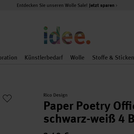
Entdecken Sie unseren Wolle Sale!
Jetzt sparen
oration
Künstlerbedarf
Wolle
Stoffe & Sticke
nMenu
al.openMenu
 general.openMenu
Dekoration general.openMenu
Künstlerbedarf general.
Wolle general.o
Rico Design
Paper Poetry Off
schwarz-weiß 4 