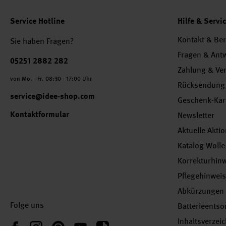
Service Hotline
Hilfe & Servi
Kontakt & Be
Sie haben Fragen?
Fragen & Ant
Telefonnummer
05251 2882 282
Zahlung & Ve
von Mo. - Fr. 08:30 - 17:00 Uhr
Rücksendung
service@idee-shop.com
Geschenk-Kar
Kontaktformular
Newsletter
Aktuelle Akti
Katalog Wolle
Korrekturhin
Pflegehinwei
Abkürzungen
Folge uns
Batterieents
Inhaltsverzei
Instagram
Pinterest
YouTube
TikTok
Facebook