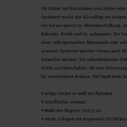
Ob Sticker mit Buchstaben und Zahlen oder E
Sortiment macht den Büroalltag um einiges le
nur hervorragend zur Aktenbeschriftung, s
Kalender, Briefe und Co. aufpeppen. Der Fa
einer selbstgemachten Marmelade oder sein
unserem Sortiment darüber hinaus auch Sti
entworfen wurden. Die selbstklebenden Etiket
Grüße und Botschaften. Ob zum Geburtstag, z
für verschiedene Anlässe. Viel Spaß beim S
•
eckige Sticker in weiß mit Alphabet
•
Schriftfarbe: schwarz
•
Maße des Bogens: 7x15,5 cm
•
Inhalt: 4 Bogen mit insgesamt 120 Sticker