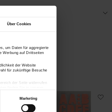
Über Cookies
s, um Daten für aggregierte
 Werbung auf Drittseiten
dlichkeit der Website
wahl für zukünftige Besuche
bereich der Seite widerrufen
en finden Sie in unserer
 Bogen
 Office Sticker Buchstaben weiß 4 Bogen
Paper Poetry Office Sticker Buchstaben
Marketing