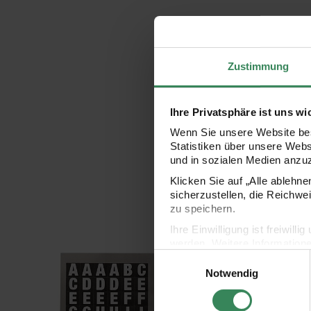
Zustimmung
Ihre Privatsphäre ist uns wi
Wenn Sie unsere Website bes
Statistiken über unsere Web
und in sozialen Medien anzu
Klicken Sie auf „Alle ablehn
sicherzustellen, die Reichwe
zu speichern.
Ihre Einwilligung ist freiwil
werden. Weitere Information
Einwilligungsauswahl
Paper Poetry Office Sticker Buchstaben weiß-schwarz 4 Bog
Paper Poetry Office St
Datenschutzerklärung.
Notwendig
Impressum
Datenschutz