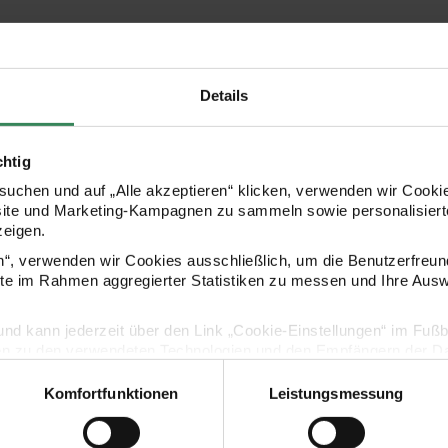
Hersteller
Details
chtig
uchen und auf „Alle akzeptieren“ klicken, verwenden wir Cookie
site und Marketing-Kampagnen zu sammeln sowie personalisierte
zeigen.
en“, verwenden wir Cookies ausschließlich, um die Benutzerfreun
ite im Rahmen aggregierter Statistiken zu messen und Ihre Aus
Kaufempfehlung
lig und kann jederzeit über den Link „Cookie-Einstellungen“ im Fuß
en zu den verwendeten Technologien und den Empfängern der Dat
en
icker Buchstaben pink-weiß 4 Bogen
Paper Poetry Office Sticker Buchstaben schwarz 4
Paper Poetry
Komfortfunktionen
Leistungsmessung
Vertrag widerrufen