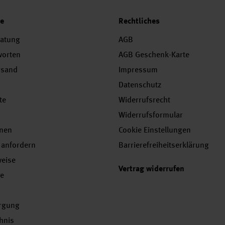
ce
Rechtliches
ratung
AGB
worten
AGB Geschenk-Karte
rsand
Impressum
Datenschutz
te
Widerrufsrecht
Widerrufsformular
onen
Cookie Einstellungen
 anfordern
Barrierefreiheitserklärung
weise
Vertrag widerrufen
se
orgung
chnis