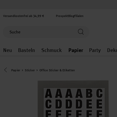
Versandkostenfrei ab 34,99 €
Prospekt
Blog
Filialen
Neu
Basteln
Schmuck
Papier
Party
Dek
Neu general.openMenu
Basteln general.openMenu
Schmuck general.ope
Papier gener
Party
Eine Kategorie zurück navigieren
Papier
Sticker
Office Sticker & Etiketten