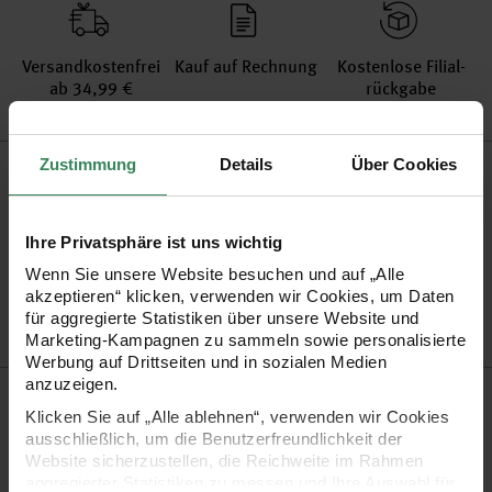
Versand­kosten­frei
Kauf auf Rechnung
Kosten­lose Filial­
ab 34,99 €
rückgabe
Produktinformation
Zustimmung
Details
Über Cookies
Stiftspitze
Rundspitze
Ihre Privatsphäre ist uns wichtig
Artikel-Nr.
3014320
Wenn Sie unsere Website besuchen und auf „Alle
Bestell-Nr.
2379630
akzeptieren“ klicken, verwenden wir Cookies, um Daten
für aggregierte Statistiken über unsere Website und
Marketing-Kampagnen zu sammeln sowie personalisierte
Werbung auf Drittseiten und in sozialen Medien
anzuzeigen.
Produktbeschreibung
Klicken Sie auf „Alle ablehnen“, verwenden wir Cookies
ausschließlich, um die Benutzerfreundlichkeit der
Die edding 89 Office Fineliner zeichnen sich durch ihre
Website sicherzustellen, die Reichweite im Rahmen
metallgefasste Spitze mit sehr feiner Strichstärke aus. Daher
aggregierter Statistiken zu messen und Ihre Auswahl für