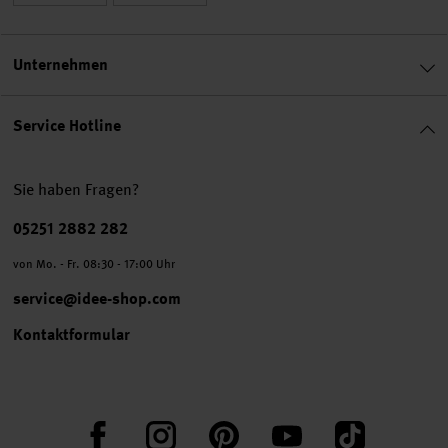
Unternehmen
Service Hotline
Sie haben Fragen?
Telefonnummer
05251 2882 282
von Mo. - Fr. 08:30 - 17:00 Uhr
service@idee-shop.com
Kontaktformular
Facebook
Instagram
Pinterest
YouTube
TikTok