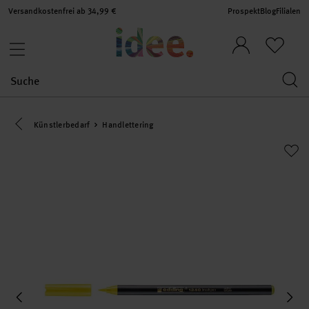
Versandkostenfrei ab 34,99 €
Prospekt
Blog
Filialen
Eine Kategorie zurück navigieren
Künstlerbedarf
Handlettering