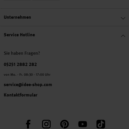
Unternehmen
Service Hotline
Sie haben Fragen?
Telefonnummer
05251 2882 282
von Mo. - Fr. 08:30 - 17:00 Uhr
service@idee-shop.com
Kontaktformular
Facebook
Instagram
Pinterest
YouTube
TikTok