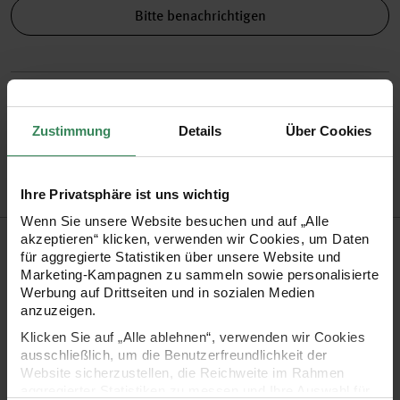
Bitte benachrichtigen
Zustimmung
Details
Über Cookies
Versand­kosten­frei
Kauf auf Rechnung
Kosten­lose Filial­
ab 34,99 €
rückgabe
Ihre Privatsphäre ist uns wichtig
Wenn Sie unsere Website besuchen und auf „Alle
Produktinformation
akzeptieren“ klicken, verwenden wir Cookies, um Daten
für aggregierte Statistiken über unsere Website und
Marketing-Kampagnen zu sammeln sowie personalisierte
Stiftspitze
Pinselspitze
Werbung auf Drittseiten und in sozialen Medien
anzuzeigen.
Artikel-Nr.
3012431
Bestell-Nr.
2096001
Klicken Sie auf „Alle ablehnen“, verwenden wir Cookies
ausschließlich, um die Benutzerfreundlichkeit der
Website sicherzustellen, die Reichweite im Rahmen
aggregierter Statistiken zu messen und Ihre Auswahl für