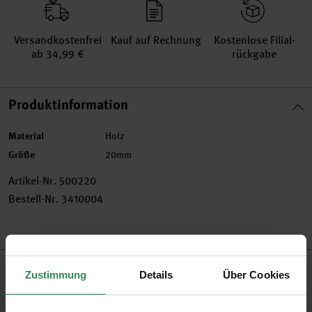
Versand­kosten­frei
Kauf auf Rechnung
Kosten­lose Filial­
ab 34,99 €
rückgabe
Produktinformation
Material
Holz
Größe
20mm
Artikel-Nr.
500220
Bestell-Nr.
3410004
Produktbeschreibung
Zustimmung
Details
Über Cookies
Makramee ist ein riesiger Trend für DIY Home Decoration. Mit