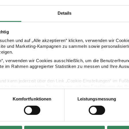
Details
chtig
uchen und auf „Alle akzeptieren“ klicken, verwenden wir Cookie
site und Marketing-Kampagnen zu sammeln sowie personalisierte
Kaufempfehlung
zeigen.
en“, verwenden wir Cookies ausschließlich, um die Benutzerfreun
ite im Rahmen aggregierter Statistiken zu messen und Ihre Aus
Makramee-Garn
Creative Cotton Cord skinny Makramee-Garn
Essentials 
lig und kann jederzeit über den Link „Cookie-Einstellungen“ im Fuß
en zu den verwendeten Technologien und den Empfängern der Dat
Komfortfunktionen
Leistungsmessung
Vertrag widerrufen