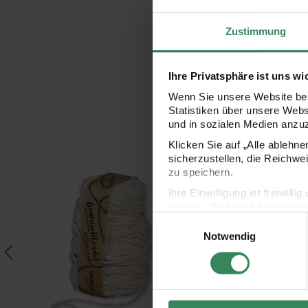
Zustimmung
Ihre Privatsphäre ist uns wi
Wenn Sie unsere Website bes
Statistiken über unsere Web
und in sozialen Medien anzu
Klicken Sie auf „Alle ablehn
sicherzustellen, die Reichwe
 10 Stück
Baumwollkordel für Makramee 5mm 80m 500g
Creative Cotton Cord 
zu speichern.
Ihre Einwilligung ist freiwil
werden. Weitere Information
Einwilligungsauswahl
Datenschutzerklärung.
Notwendig
Impressum
Datenschutz