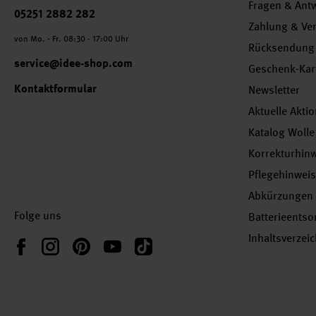
Fragen & Ant
Telefonnummer
05251 2882 282
Zahlung & Ve
von Mo. - Fr. 08:30 - 17:00 Uhr
Rücksendung
service@idee-shop.com
Geschenk-Kar
Kontaktformular
Newsletter
Aktuelle Akti
Katalog Wolle
Korrekturhin
Pflegehinwei
Abkürzungen
Folge uns
Batterieents
Inhaltsverzei
Instagram
Pinterest
YouTube
TikTok
Facebook