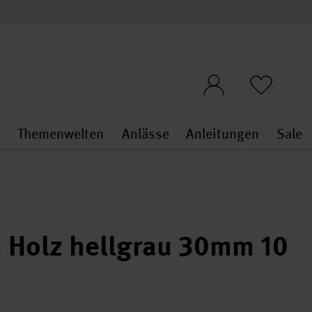
n
Themenwelten
Anlässe
Anleitungen
Sale
openMenu
penMenu
Stoffe & Sticken general.openMenu
Themenwelten general.openMen
Anlässe general.ope
Anleit
S
 Holz hellgrau 30mm 10