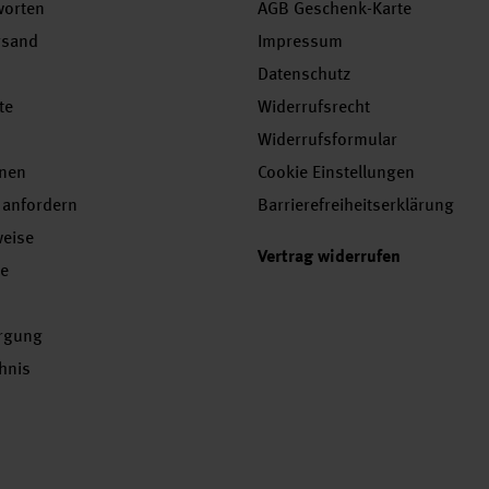
worten
AGB Geschenk-Karte
rsand
Impressum
Datenschutz
te
Widerrufsrecht
Widerrufsformular
onen
Cookie Einstellungen
 anfordern
Barrierefreiheitserklärung
weise
Vertrag widerrufen
se
orgung
chnis