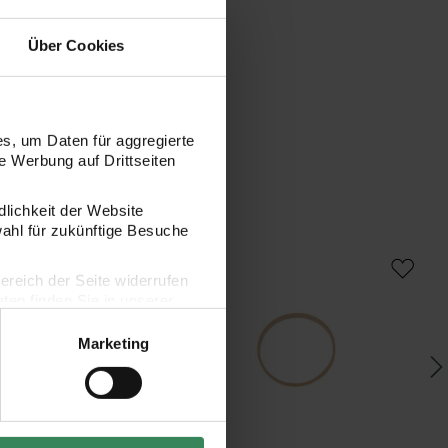
Über Cookies
s, um Daten für aggregierte
 Werbung auf Drittseiten
dlichkeit der Website
wahl für zukünftige Besuche
Mega Wool chunky
Dekoring Bambus
Me
bereich der Seite widerrufen
en finden Sie in unserer
Marketing