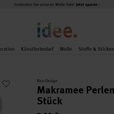
Entdecken Sie unseren Wolle Sale!
Jetzt sparen
oration
Künstlerbedarf
Wolle
Stoffe & Sticke
nMenu
al.openMenu
 general.openMenu
Dekoration general.openMenu
Künstlerbedarf general.
Wolle general.o
Rico Design
Makramee Perlen
Stück