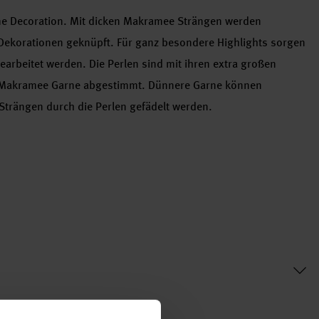
ome Decoration. Mit dicken Makramee Strängen werden
korationen geknüpft. Für ganz besondere Highlights sorgen
earbeitet werden. Die Perlen sind mit ihren extra großen
e Makramee Garne abgestimmt. Dünnere Garne können
trängen durch die Perlen gefädelt werden.