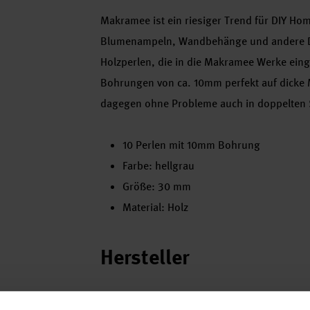
Makramee ist ein riesiger Trend für DIY H
Blumenampeln, Wandbehänge und andere De
Holzperlen, die in die Makramee Werke eing
Bohrungen von ca. 10mm perfekt auf dick
dagegen ohne Probleme auch in doppelten S
10 Perlen mit 10mm Bohrung
Farbe: hellgrau
Größe: 30 mm
Material: Holz
Hersteller