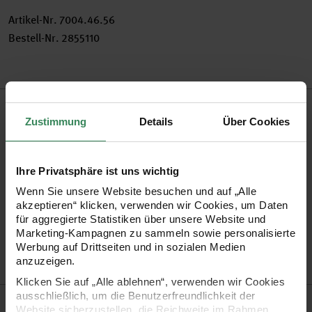
Artikel-Nr.
7004.46.56
Bestell-Nr.
2855110
Produktbeschreibung
Zustimmung
Details
Über Cookies
Nutzen Sie die Metallringe zum Öffnen für
Schlüsselanhänger, Bastelarbeiten und vieles mehr.
Ihre Privatsphäre ist uns wichtig
Wenn Sie unsere Website besuchen und auf „Alle
•
Metallring zum Öffnen
akzeptieren“ klicken, verwenden wir Cookies, um Daten
für aggregierte Statistiken über unsere Website und
•
Durchmesser: 18 mm
Marketing-Kampagnen zu sammeln sowie personalisierte
•
Inhalt: 10 Stück
Werbung auf Drittseiten und in sozialen Medien
anzuzeigen.
Tipp! auch größer in 24 mm erhältlich!
Klicken Sie auf „Alle ablehnen“, verwenden wir Cookies
ausschließlich, um die Benutzerfreundlichkeit der
Hersteller
Website sicherzustellen, die Reichweite im Rahmen