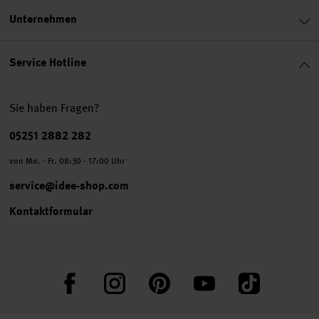
Unternehmen
Service Hotline
Sie haben Fragen?
Telefonnummer
05251 2882 282
von Mo. - Fr. 08:30 - 17:00 Uhr
service@idee-shop.com
Kontaktformular
Facebook
Instagram
Pinterest
YouTube
TikTok