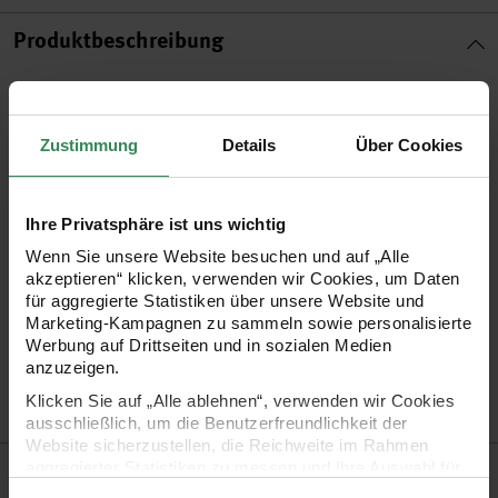
Produktbeschreibung
Quasten eignen sich für eine Vielzahl an Bastel-, Näh- und
DIY-Projekten. Verzieren Sie mit den neun Zentimeter langen
Zustimmung
Details
Über Cookies
Quasten beispielsweise Taschen, Kissen und vieles mehr.
Werden Sie kreativ!
Ihre Privatsphäre ist uns wichtig
Wenn Sie unsere Website besuchen und auf „Alle
•
Material: 100% Polyester
akzeptieren“ klicken, verwenden wir Cookies, um Daten
•
Länge: 9 cm (kann bei Bedarf gekürzt werden)
für aggregierte Statistiken über unsere Website und
Marketing-Kampagnen zu sammeln sowie personalisierte
•
Inhalt: 4 Stück
Werbung auf Drittseiten und in sozialen Medien
•
waschbar bei 30°C (nicht trocknergeeignet und nicht
anzuzeigen.
bügelbar)
Klicken Sie auf „Alle ablehnen“, verwenden wir Cookies
ausschließlich, um die Benutzerfreundlichkeit der
Website sicherzustellen, die Reichweite im Rahmen
Hersteller
aggregierter Statistiken zu messen und Ihre Auswahl für
zukünftige Besuche zu speichern.