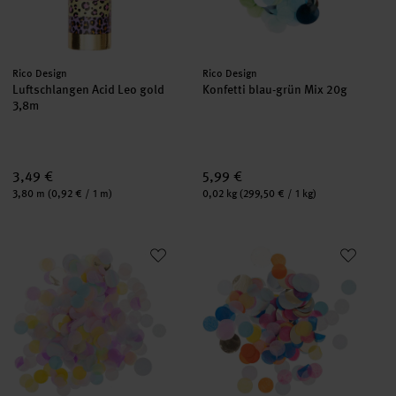
Hersteller:
Hersteller:
Rico Design
Rico Design
Luftschlangen Acid Leo gold
Konfetti blau-grün Mix 20g
3,8m
3,49 €
5,99 €
Inhalt:
Inhalt:
3,80 m
(0,92 € / 1 m)
0,02 kg
(299,50 € / 1 kg)
Konfetti Mix candy 20g
Konfetti Mix Party 20g