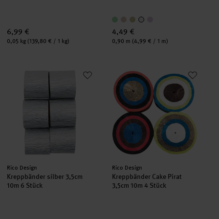
6,99 €
4,49 €
Inhalt:
Inhalt:
0,05 kg
(139,80 € / 1 kg)
0,90 m
(4,99 € / 1 m)
Kreppbänder silber 3,5cm 10m 6 Stück
Kreppbänder Cake Pirat 3,5cm 
Hersteller:
Hersteller:
Rico Design
Rico Design
Kreppbänder silber 3,5cm
Kreppbänder Cake Pirat
10m 6 Stück
3,5cm 10m 4 Stück