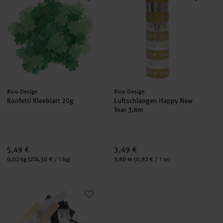
Hersteller:
Hersteller:
Rico Design
Rico Design
Konfetti Kleeblatt 20g
Luftschlangen Happy New
Year 3,8m
5,49 €
3,49 €
Inhalt:
Inhalt:
0,02 kg
(274,50 € / 1 kg)
3,80 m
(0,92 € / 1 m)
Konfetti Glitzer Mix classic 20g