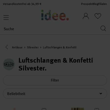
Versandkostenfrei ab 34,99 €
Prospekt
Blog
Filialen
Eine Kategorie zurück navigieren
Anlässe
Silvester
Luftschlangen & Konfetti
Luftschlangen & Konfetti
Silvester
Filter
Sortierung
Konfetti Mix neon 20g
Luftschlangen Farbmix flieder 