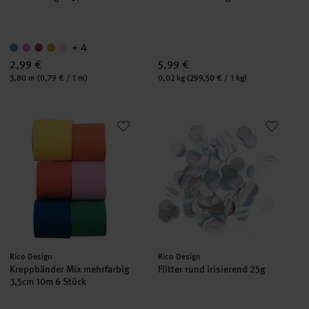
+ 4
2,99 €
5,99 €
Inhalt:
Inhalt:
3,80 m
(0,79 € / 1 m)
0,02 kg
(299,50 € / 1 kg)
Kreppbänder Mix mehrfarbig 3,5cm 10m 6 Stück
Flitter rund irisierend 25g
Hersteller:
Hersteller:
Rico Design
Rico Design
Kreppbänder Mix mehrfarbig
Flitter rund irisierend 25g
3,5cm 10m 6 Stück