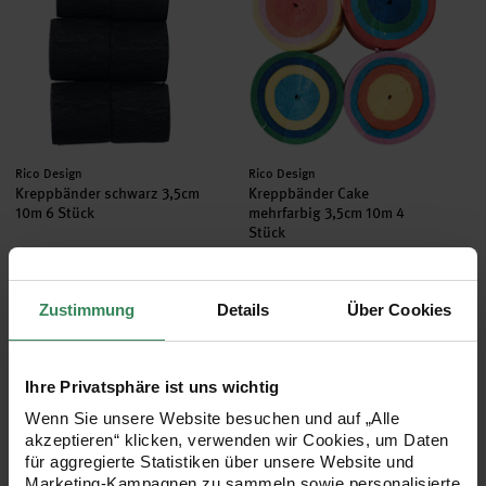
Hersteller:
Hersteller:
Rico Design
Rico Design
Kreppbänder schwarz 3,5cm
Kreppbänder Cake
10m 6 Stück
mehrfarbig 3,5cm 10m 4
Stück
5,99 €
5,99 €
Zustimmung
Details
Über Cookies
Inhalt:
Inhalt:
60,00 m
(0,10 € / 1 m)
40,00 m
(0,15 € / 1 m)
Luftschlangen Acid Leo silber 3,8m
Spiralluftschlangen 50cm 6 Stü
Ihre Privatsphäre ist uns wichtig
Wenn Sie unsere Website besuchen und auf „Alle
akzeptieren“ klicken, verwenden wir Cookies, um Daten
für aggregierte Statistiken über unsere Website und
Marketing-Kampagnen zu sammeln sowie personalisierte