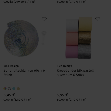
Inhalt:
Inhalt:
0,02 kg
(299,50 € / 1 kg)
60,00 m
(0,10 € / 1 m)
Spiralluftschlangen 60cm 6 Stück
Kreppbänder Mix pastell 3,5cm
Hersteller:
Hersteller:
Rico Design
Rico Design
Spiralluftschlangen 60cm 6
Kreppbänder Mix pastell
Stück
3,5cm 10m 6 Stück
3,49 €
5,99 €
Inhalt:
Inhalt:
0,60 m
(5,82 € / 1 m)
60,00 m
(0,10 € / 1 m)