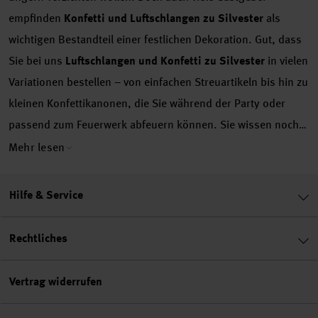
empfinden
Konfetti und Luftschlangen zu Silvester
als
wichtigen Bestandteil einer festlichen Dekoration. Gut, dass
Sie bei uns
Luftschlangen und Konfetti zu Silvester
in vielen
Variationen bestellen – von einfachen Streuartikeln bis hin zu
kleinen Konfettikanonen, die Sie während der Party oder
passend zum Feuerwerk abfeuern können. Sie wissen noch
nicht genau, ob Sie an Silvester wirklich mit Konfetti und
Mehr lesen
Luftschlangen dekorieren sollen? Unsere nachfolgenden
Deko-Tipps rund um Konfetti und Co. helfen Ihnen vielleicht
Hilfe & Service
dabei sich einfacher zu entscheiden.
Konfetti und
Luftschlangen zu Silvester: Warum sind Luftschlangen und
Rechtliches
Co. an Silvester beliebt?
Wenn es um
Party Dekoration
geht,
dürfen einige Elemente nie fehlen:
Ballons
gehören genauso
Vertrag widerrufen
dazu wie die passende
Wanddeko
und natürlich
Luftschlangen und Konfetti. Schließlich gelingt es hiermit im