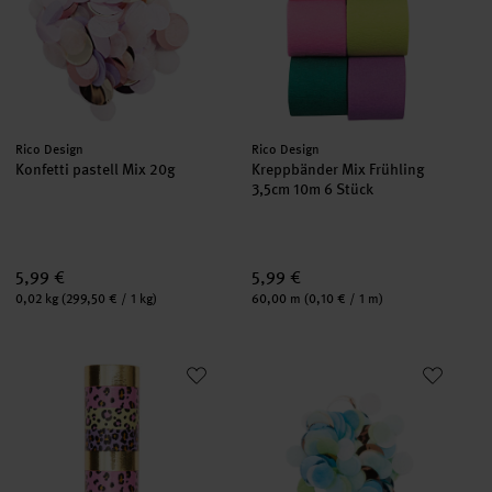
Hersteller:
Hersteller:
Rico Design
Rico Design
Konfetti pastell Mix 20g
Kreppbänder Mix Frühling
3,5cm 10m 6 Stück
5,99 €
5,99 €
Inhalt:
Inhalt:
0,02 kg
(299,50 € / 1 kg)
60,00 m
(0,10 € / 1 m)
Luftschlangen Acid Leo gold 3,8m
Konfetti blau-grün Mix 20g