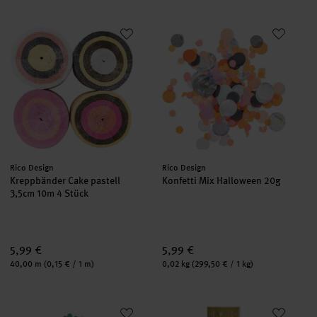
Kreppbänder Cake pastell 3,5cm 10m 4 Stück
Konfetti Mix Halloween 20g
Hersteller:
Hersteller:
Rico Design
Rico Design
Kreppbänder Cake pastell
Konfetti Mix Halloween 20g
3,5cm 10m 4 Stück
5,99 €
5,99 €
Inhalt:
Inhalt:
40,00 m
(0,15 € / 1 m)
0,02 kg
(299,50 € / 1 kg)
Konfetti Kleeblatt 20g
Luftschlangen Happy New Year