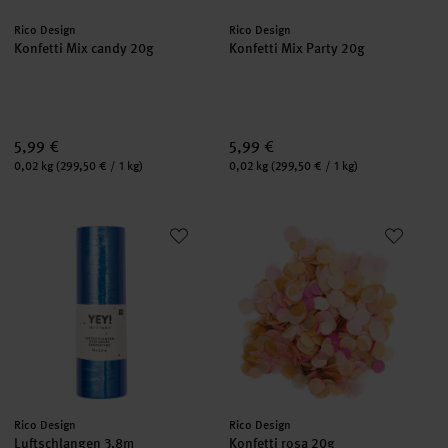
Hersteller:
Hersteller:
Rico Design
Rico Design
Konfetti Mix candy 20g
Konfetti Mix Party 20g
5,99 €
5,99 €
Inhalt:
Inhalt:
0,02 kg
(299,50 € / 1 kg)
0,02 kg
(299,50 € / 1 kg)
Luftschlangen 3,8m
Konfetti rosa 20g
Hersteller:
Hersteller:
Rico Design
Rico Design
Luftschlangen 3,8m
Konfetti rosa 20g