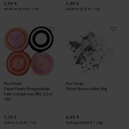
5,99 €
5,99 €
Inhalt:
Inhalt:
60,00 m
(0,10 € / 1 m)
40,00 m
(0,15 € / 1 m)
Paper Poetry Kreppbänder Cake orange-rosa Mix 3,5cm 10m
Flitter Sterne silber 50g
Hersteller:
Hersteller:
Rico Design
Rico Design
Paper Poetry Kreppbänder
Flitter Sterne silber 50g
Cake orange-rosa Mix 3,5cm
10m
5,79 €
6,99 €
Inhalt:
Inhalt:
4,00 m
(1,45 € / 1 m)
0,05 kg
(139,80 € / 1 kg)