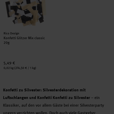
Hersteller:
Rico Design
Konfetti Glitzer Mix classic
20g
5,49 €
Inhalt:
0,02 kg
(274,50 € / 1 kg)
Konfetti zu Silvester: Silvesterdekoration mit
Luftschlangen und Konfetti
Konfetti zu Silvester
– ein
Klassiker, auf den vor allem Gäste bei einer Silvesterparty
ungern verzichten wollen. Doch auch viele Gastgeber