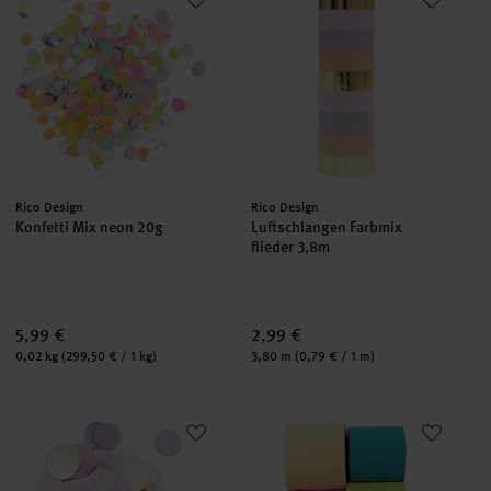
Hersteller:
Hersteller:
Rico Design
Rico Design
Konfetti Mix neon 20g
Luftschlangen Farbmix
flieder 3,8m
5,99 €
2,99 €
Inhalt:
Inhalt:
0,02 kg
(299,50 € / 1 kg)
3,80 m
(0,79 € / 1 m)
Konfetti pastell Mix 20g
Kreppbänder Mix Frühling 3,5c