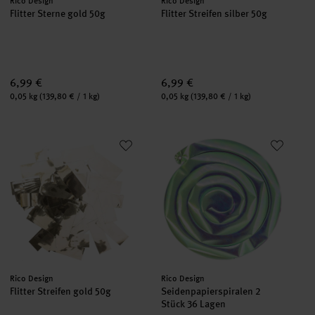
Hersteller:
Hersteller:
Rico Design
Rico Design
Flitter Sterne gold 50g
Flitter Streifen silber 50g
6,99 €
6,99 €
Inhalt:
Inhalt:
0,05 kg
(139,80 € / 1 kg)
0,05 kg
(139,80 € / 1 kg)
Flitter Streifen gold 50g
Seidenpapierspiralen 2 Stück 3
Hersteller:
Hersteller:
Rico Design
Rico Design
Flitter Streifen gold 50g
Seidenpapierspiralen 2
Stück 36 Lagen