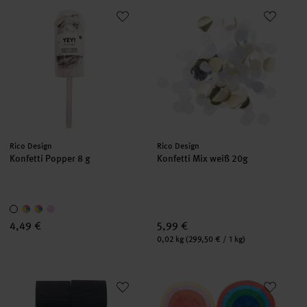
Konfetti Popper 8 g
Konfetti Mix weiß 20g
Hersteller:
Hersteller:
Rico Design
Rico Design
Konfetti Popper 8 g
Konfetti Mix weiß 20g
4,49 €
5,99 €
Inhalt:
0,02 kg
(299,50 € / 1 kg)
Kreppbänder schwarz 3,5cm 10m 6 Stück
Kreppbänder Cake mehrfarbig 3