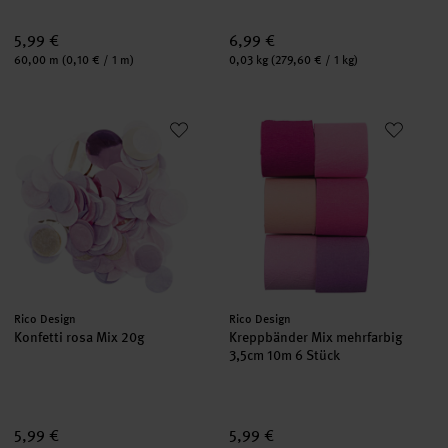
5,99 €
6,99 €
Inhalt:
Inhalt:
60,00 m
(0,10 € / 1 m)
0,03 kg
(279,60 € / 1 kg)
Konfetti rosa Mix 20g
Kreppbänder Mix mehrfarbig 3,
Hersteller:
Hersteller:
Rico Design
Rico Design
Konfetti rosa Mix 20g
Kreppbänder Mix mehrfarbig
3,5cm 10m 6 Stück
5,99 €
5,99 €