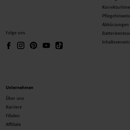
Korrekturhin
Pflegehinwei
Abkürzungen
Folge uns
Batterieents
Inhaltsverzei
Instagram
Pinterest
YouTube
TikTok
Facebook
Unternehmen
Über uns
Karriere
Filialen
Affiliate