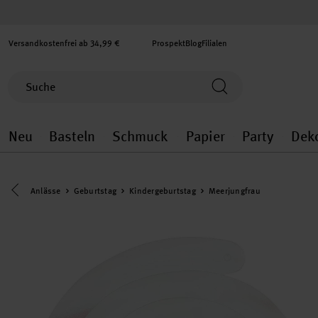
Versandkostenfrei ab 34,99 €
Prospekt
Blog
Filialen
Neu
Basteln
Schmuck
Papier
Party
Dek
Neu general.openMenu
Basteln general.openMenu
Schmuck general.ope
Papier gener
Party
Eine Kategorie zurück navigieren
Anlässe
Geburtstag
Kindergeburtstag
Meerjungfrau