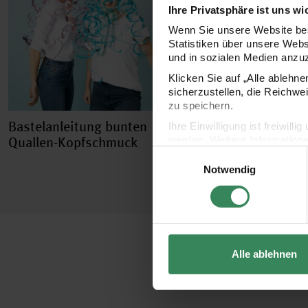
Ihre Privatsphäre ist uns wi
Wenn Sie unsere Website bes
Statistiken über unsere Web
und in sozialen Medien anzu
Klicken Sie auf „Alle ablehn
sicherzustellen, die Reichwe
zu speichern.
Bastelanleitung bunten
Ihre Einwilligung ist freiwil
Quallen-Kopfschmuck
werden. Weitere Information
Einwilligungsauswahl
Datenschutzerklärung.
Notwendig
Impressum
Datenschutz
Alle ablehnen