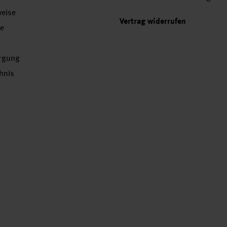
weise
Vertrag widerrufen
se
orgung
chnis