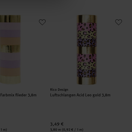
n Farbmix flieder 3,8m
Luftschlangen Acid Leo gold 3,8m
Hersteller:
Rico Design
Farbmix flieder 3,8m
Luftschlangen Acid Leo gold 3,8m
3,49 €
Inhalt:
 1 m)
3,80 m
(0,92 € / 1 m)