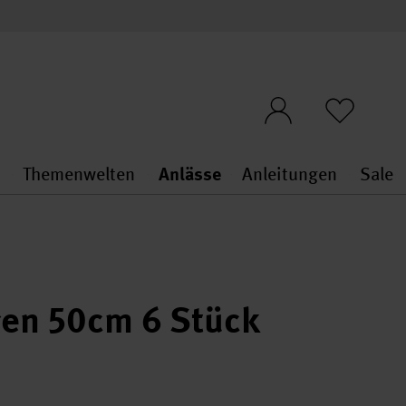
n
Themenwelten
Anlässe
Anleitungen
Sale
openMenu
penMenu
Stoffe & Sticken general.openMenu
Themenwelten general.openMen
Anlässe general.ope
Anleit
S
gen 50cm 6 Stück