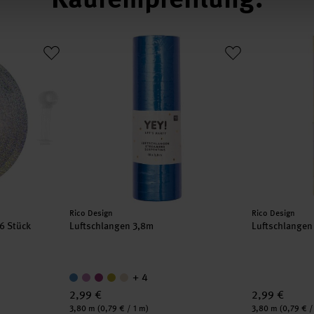
cm 6 Stück
Luftschlangen 3,8m
Luftschlange
Hersteller:
Hersteller:
Rico Design
Rico Design
6 Stück
Luftschlangen 3,8m
Luftschlangen 
+ 4
2,99 €
2,99 €
Inhalt:
Inhalt:
3,80 m
(0,79 € / 1 m)
3,80 m
(0,79 € /