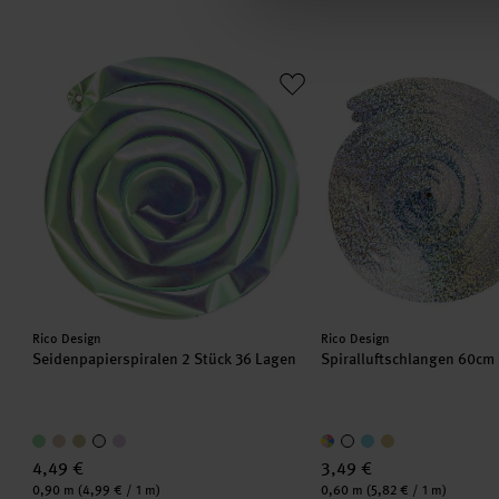
Seidenpapierspiralen 2 Stück 36 Lagen
Spiralluftschlangen 60
Hersteller:
Hersteller:
Rico Design
Rico Design
Seidenpapierspiralen 2 Stück 36 Lagen
Spiralluftschlangen 60cm 
4,49 €
3,49 €
Inhalt:
Inhalt:
0,90 m
(4,99 € / 1 m)
0,60 m
(5,82 € / 1 m)