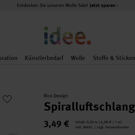
Entdecken Sie unseren Wolle Sale!
Jetzt sparen
oration
Künstlerbedarf
Wolle
Stoffe & Sticke
nMenu
al.openMenu
 general.openMenu
Dekoration general.openMenu
Künstlerbedarf general.
Wolle general.o
Rico Design
Spiralluftschlan
3,49 €
Inhalt:
0,50 m
(
6,98 €
/ 1 m)
inkl. MwSt. / zzgl. Versandkosten